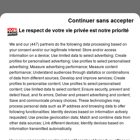
Continuer sans accepter
Le respect de votre vie privée est notre priorité
We and
our (447) partners
do the following data processing based on
your consent and/or our legitimate interest: Store and/or access
information on a device; Use limited data to select advertising; Create
profiles for personalised advertising; Use profiles to select personalised
advertising; Measure advertising performance; Measure content
performance; Understand audiences through statistics or combinations
of data from different sources; Develop and improve services; Create
profiles to personalise content; Use profiles to select personalised
content; Use limited data to select content; Ensure security, prevent and
Lecture (3 min 14 sec)
detect fraud, and fix errors; Deliver and present advertising and content;
Save and communicate privacy choices. These technologies may
process personal data such as IP address and browsing data to offer
following functionalities: Identify devices based on information actively
requested; Use precise geolocation data; Match and combine data from
100%
other data sources; Link different devices; Identify devices based on
information transmitted automatically.
100% Radio les infos du Comminges