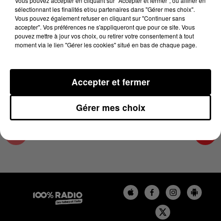
Vous pouvez accepter en cliquant sur "Accepter et fermer", ou affiner en
12 juin 2025 - 3 min 14 sec
sélectionnant les finalités et/ou partenaires dans "Gérer mes choix".
Vous pouvez également refuser en cliquant sur "Continuer sans
LES INFOS DU COMMINGES DU 12/06/2025 À
accepter". Vos préférences ne s'appliqueront que pour ce site. Vous
12H01
pouvez mettre à jour vos choix, ou retirer votre consentement à tout
moment via le lien "Gérer les cookies" situé en bas de chaque page.
Podcast infos du Comminges
Accepter et fermer
Gérer mes choix