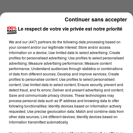
Continuer sans accepter
Le respect de votre vie privée est notre priorité
We and
our (447) partners
do the following data processing based on
your consent and/or our legitimate interest: Store and/or access
information on a device; Use limited data to select advertising; Create
profiles for personalised advertising; Use profiles to select personalised
advertising; Measure advertising performance; Measure content
performance; Understand audiences through statistics or combinations
of data from different sources; Develop and improve services; Create
profiles to personalise content; Use profiles to select personalised
content; Use limited data to select content; Ensure security, prevent and
Lecture (4 min 23 sec)
detect fraud, and fix errors; Deliver and present advertising and content;
Save and communicate privacy choices. These technologies may
process personal data such as IP address and browsing data to offer
following functionalities: Identify devices based on information actively
requested; Use precise geolocation data; Match and combine data from
100%
other data sources; Link different devices; Identify devices based on
information transmitted automatically.
100% Radio les infos du Comminges