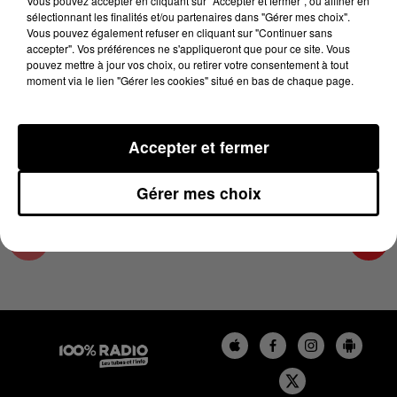
Vous pouvez accepter en cliquant sur "Accepter et fermer", ou affiner en
12 juin 2025 - 4 min 23 sec
sélectionnant les finalités et/ou partenaires dans "Gérer mes choix".
Vous pouvez également refuser en cliquant sur "Continuer sans
LES INFOS DU COMMINGES DU 12/06/2025 À
accepter". Vos préférences ne s'appliqueront que pour ce site. Vous
07H30
pouvez mettre à jour vos choix, ou retirer votre consentement à tout
moment via le lien "Gérer les cookies" situé en bas de chaque page.
Podcast infos du Comminges
Accepter et fermer
Gérer mes choix