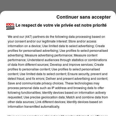
Continuer sans accepter
Le respect de votre vie privée est notre priorité
We and
our (447) partners
do the following data processing based on
your consent and/or our legitimate interest: Store and/or access
information on a device; Use limited data to select advertising; Create
profiles for personalised advertising; Use profiles to select personalised
advertising; Measure advertising performance; Measure content
performance; Understand audiences through statistics or combinations
of data from different sources; Develop and improve services; Create
profiles to personalise content; Use profiles to select personalised
content; Use limited data to select content; Ensure security, prevent and
Lecture (4 min 12 sec)
detect fraud, and fix errors; Deliver and present advertising and content;
Save and communicate privacy choices. These technologies may
process personal data such as IP address and browsing data to offer
following functionalities: Identify devices based on information actively
requested; Use precise geolocation data; Match and combine data from
100%
other data sources; Link different devices; Identify devices based on
information transmitted automatically.
100% Radio les infos du Comminges