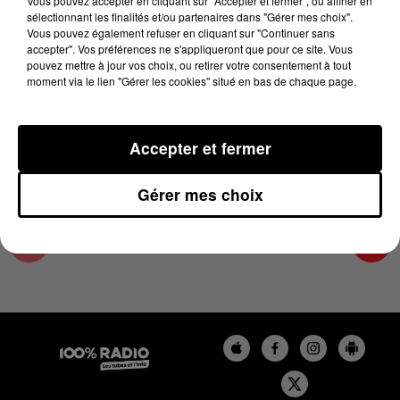
Vous pouvez accepter en cliquant sur "Accepter et fermer", ou affiner en
12 février 2025 - 4 min 12 sec
sélectionnant les finalités et/ou partenaires dans "Gérer mes choix".
Vous pouvez également refuser en cliquant sur "Continuer sans
LES INFOS DU COMMINGES DU 12/02/2025 À
accepter". Vos préférences ne s'appliqueront que pour ce site. Vous
08H30
pouvez mettre à jour vos choix, ou retirer votre consentement à tout
moment via le lien "Gérer les cookies" situé en bas de chaque page.
Podcast infos du Comminges
Accepter et fermer
Gérer mes choix