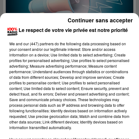
Continuer sans accepter
Le respect de votre vie privée est notre priorité
We and
our (447) partners
do the following data processing based on
your consent and/or our legitimate interest: Store and/or access
information on a device; Use limited data to select advertising; Create
profiles for personalised advertising; Use profiles to select personalised
advertising; Measure advertising performance; Measure content
performance; Understand audiences through statistics or combinations
of data from different sources; Develop and improve services; Create
profiles to personalise content; Use profiles to select personalised
content; Use limited data to select content; Ensure security, prevent and
Lecture (4 min 12 sec)
detect fraud, and fix errors; Deliver and present advertising and content;
Save and communicate privacy choices. These technologies may
process personal data such as IP address and browsing data to offer
following functionalities: Identify devices based on information actively
requested; Use precise geolocation data; Match and combine data from
100%
other data sources; Link different devices; Identify devices based on
information transmitted automatically.
100% Radio les infos du Comminges