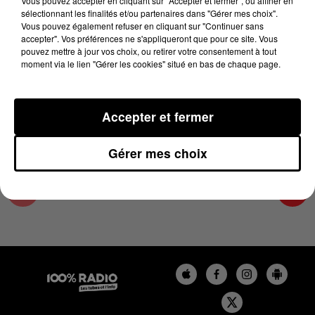
Vous pouvez accepter en cliquant sur "Accepter et fermer", ou affiner en
12 janvier 2024 - 4 min 12 sec
sélectionnant les finalités et/ou partenaires dans "Gérer mes choix".
Vous pouvez également refuser en cliquant sur "Continuer sans
LES INFOS DU COMMINGES DU 12/01/2024 À
accepter". Vos préférences ne s'appliqueront que pour ce site. Vous
16H59
pouvez mettre à jour vos choix, ou retirer votre consentement à tout
moment via le lien "Gérer les cookies" situé en bas de chaque page.
Podcast infos du Comminges
Accepter et fermer
Gérer mes choix