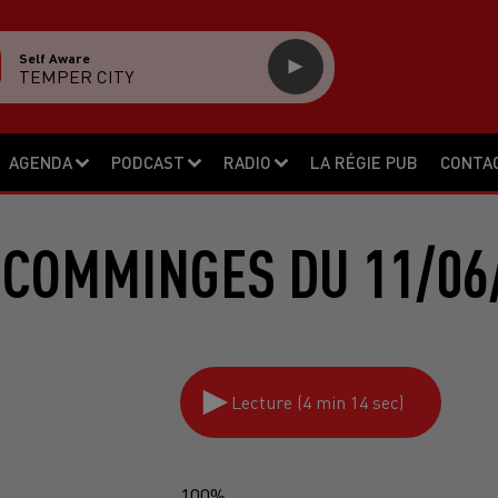
Self Aware
TEMPER CITY
AGENDA
PODCAST
RADIO
LA RÉGIE PUB
CONTA
 COMMINGES DU 11/06
Lecture (4 min 14 sec)
100%