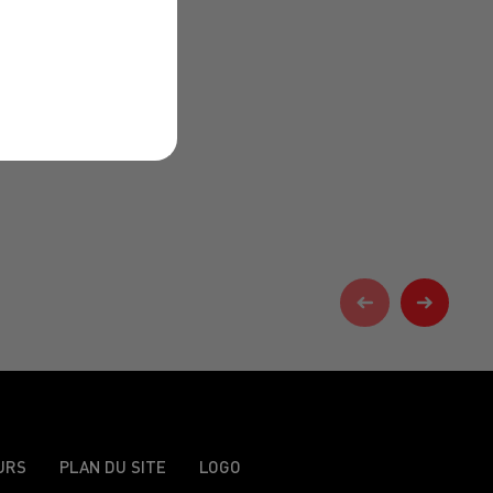
URS
PLAN DU SITE
LOGO