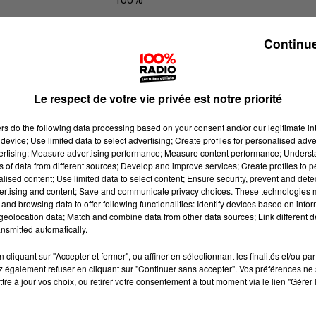
100% Radio les infos du Comminge
Continue
Le respect de votre vie privée est notre priorité
ers
do the following data processing based on your consent and/or our legitimate int
device; Use limited data to select advertising; Create profiles for personalised adver
vertising; Measure advertising performance; Measure content performance; Unders
ns of data from different sources; Develop and improve services; Create profiles to 
alised content; Use limited data to select content; Ensure security, prevent and detect
ertising and content; Save and communicate privacy choices. These technologies
and browsing data to offer following functionalities: Identify devices based on infor
eolocation data; Match and combine data from other data sources; Link different de
nsmitted automatically.
cliquant sur "Accepter et fermer", ou affiner en sélectionnant les finalités et/ou pa
 également refuser en cliquant sur "Continuer sans accepter". Vos préférences ne 
tre à jour vos choix, ou retirer votre consentement à tout moment via le lien "Gérer 