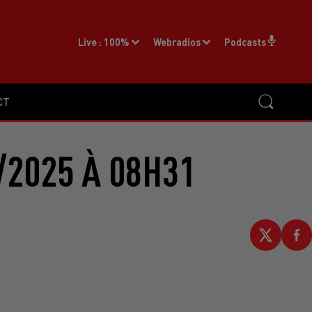
Live :
100%
Webradios
Podcasts
CT
/2025 À 08H31