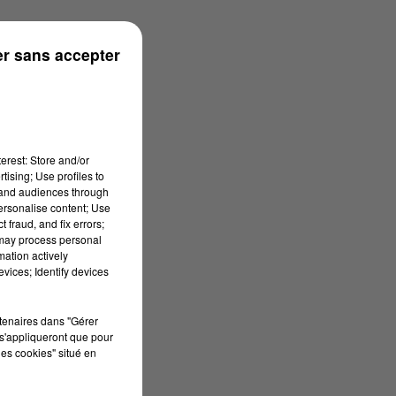
s
r sans accepter
erest: Store and/or
tising; Use profiles to
tand audiences through
personalise content; Use
 fraud, and fix errors;
 may process personal
mation actively
vices; Identify devices
rtenaires dans "Gérer
s'appliqueront que pour
les cookies" situé en