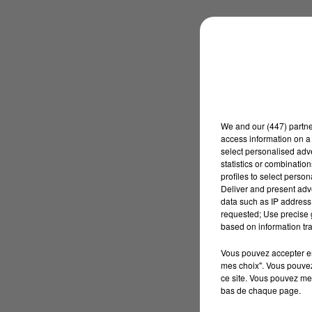
We and
our (447) partn
access information on a 
select personalised ad
statistics or combinatio
profiles to select person
Deliver and present adv
data such as IP address 
requested; Use precise g
based on information tra
Vous pouvez accepter en 
mes choix". Vous pouvez
ce site. Vous pouvez met
bas de chaque page.