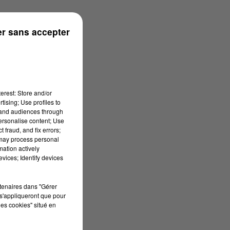
s
r sans accepter
erest: Store and/or
tising; Use profiles to
tand audiences through
personalise content; Use
 fraud, and fix errors;
 may process personal
mation actively
vices; Identify devices
rtenaires dans "Gérer
s'appliqueront que pour
les cookies" situé en