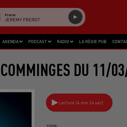
Frérot
JEREMY FREROT
AGENDA
PODCAST
RADIO
LA RÉGIE PUB
CONTA
 COMMINGES DU 11/03
Lecture (4 min 24 sec)
100%