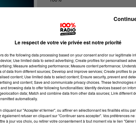
100% Radio les infos du Comminge
Continue
Le respect de votre vie privée est notre priorité
ers
do the following data processing based on your consent and/or our legitimate int
device; Use limited data to select advertising; Create profiles for personalised adver
vertising; Measure advertising performance; Measure content performance; Unders
ns of data from different sources; Develop and improve services; Create profiles to 
alised content; Use limited data to select content; Ensure security, prevent and detect
ertising and content; Save and communicate privacy choices. These technologies
and browsing data to offer following functionalities: Identify devices based on infor
eolocation data; Match and combine data from other data sources; Link different de
nsmitted automatically.
cliquant sur "Accepter et fermer", ou affiner en sélectionnant les finalités et/ou pa
 également refuser en cliquant sur "Continuer sans accepter". Vos préférences ne 
tre à jour vos choix, ou retirer votre consentement à tout moment via le lien "Gérer 