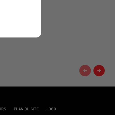
URS
PLAN DU SITE
LOGO