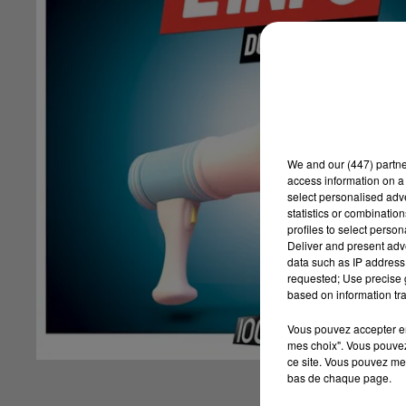
We and
our (447) partn
access information on a 
select personalised ad
statistics or combinatio
profiles to select person
Deliver and present adv
data such as IP address 
requested; Use precise g
based on information tra
Vous pouvez accepter en 
mes choix". Vous pouvez
ce site. Vous pouvez met
bas de chaque page.