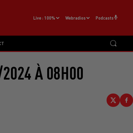
Live :
100%
Webradios
Podcasts
CT
/2024 À 08H00