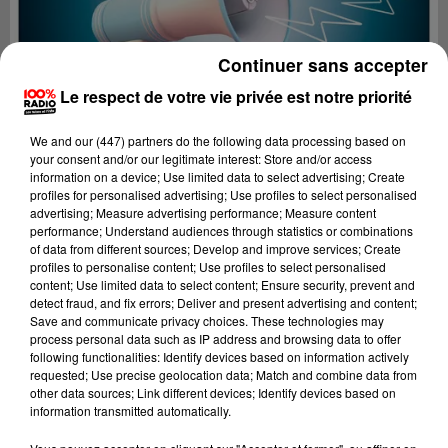
Continuer sans accepter
Le respect de votre vie privée est notre priorité
We and
our (447) partners
do the following data processing based on
your consent and/or our legitimate interest: Store and/or access
information on a device; Use limited data to select advertising; Create
profiles for personalised advertising; Use profiles to select personalised
advertising; Measure advertising performance; Measure content
performance; Understand audiences through statistics or combinations
of data from different sources; Develop and improve services; Create
profiles to personalise content; Use profiles to select personalised
content; Use limited data to select content; Ensure security, prevent and
Lecture (2 min 23 sec)
detect fraud, and fix errors; Deliver and present advertising and content;
Save and communicate privacy choices. These technologies may
process personal data such as IP address and browsing data to offer
following functionalities: Identify devices based on information actively
requested; Use precise geolocation data; Match and combine data from
100%
other data sources; Link different devices; Identify devices based on
information transmitted automatically.
100% Radio les infos du Comminges