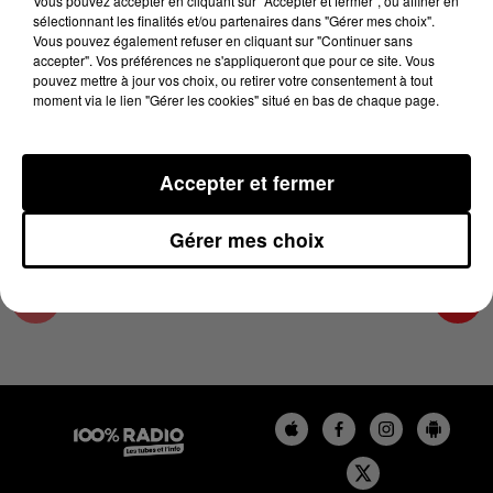
Vous pouvez accepter en cliquant sur "Accepter et fermer", ou affiner en
10 juin 2024 - 2 min 23 sec
sélectionnant les finalités et/ou partenaires dans "Gérer mes choix".
Vous pouvez également refuser en cliquant sur "Continuer sans
LES INFOS DU COMMINGES DU 10/06/2024 À
accepter". Vos préférences ne s'appliqueront que pour ce site. Vous
15H00
pouvez mettre à jour vos choix, ou retirer votre consentement à tout
moment via le lien "Gérer les cookies" situé en bas de chaque page.
Podcast infos du Comminges
Accepter et fermer
Gérer mes choix