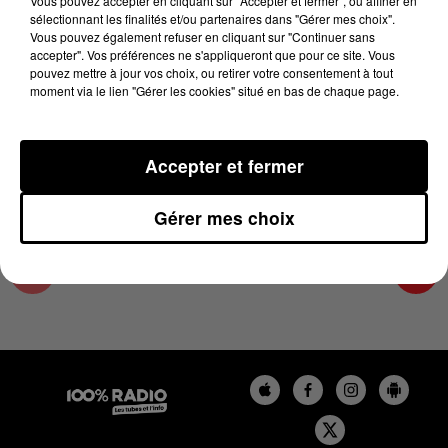
Vous pouvez accepter en cliquant sur "Accepter et fermer", ou affiner en
10 avril 2024 - 4 min 14 sec
sélectionnant les finalités et/ou partenaires dans "Gérer mes choix".
Vous pouvez également refuser en cliquant sur "Continuer sans
LES INFOS DU COMMINGES DU 10/04/2024 À
accepter". Vos préférences ne s'appliqueront que pour ce site. Vous
18H00
pouvez mettre à jour vos choix, ou retirer votre consentement à tout
moment via le lien "Gérer les cookies" situé en bas de chaque page.
Podcast infos du Comminges
Accepter et fermer
Gérer mes choix