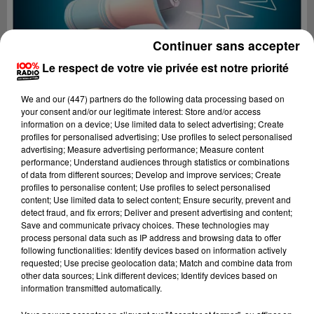
Continuer sans accepter
Le respect de votre vie privée est notre priorité
We and
our (447) partners
do the following data processing based on
your consent and/or our legitimate interest: Store and/or access
information on a device; Use limited data to select advertising; Create
profiles for personalised advertising; Use profiles to select personalised
advertising; Measure advertising performance; Measure content
performance; Understand audiences through statistics or combinations
of data from different sources; Develop and improve services; Create
profiles to personalise content; Use profiles to select personalised
content; Use limited data to select content; Ensure security, prevent and
Lecture (4 min 14 sec)
detect fraud, and fix errors; Deliver and present advertising and content;
Save and communicate privacy choices. These technologies may
process personal data such as IP address and browsing data to offer
following functionalities: Identify devices based on information actively
requested; Use precise geolocation data; Match and combine data from
100%
other data sources; Link different devices; Identify devices based on
information transmitted automatically.
100% Radio les infos du Comminges