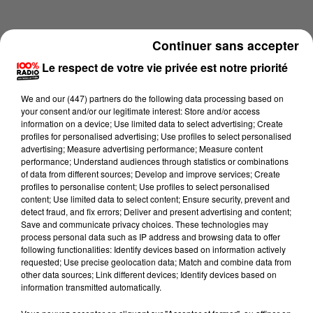
Continuer sans accepter
Le respect de votre vie privée est notre priorité
We and
our (447) partners
do the following data processing based on
your consent and/or our legitimate interest: Store and/or access
information on a device; Use limited data to select advertising; Create
profiles for personalised advertising; Use profiles to select personalised
advertising; Measure advertising performance; Measure content
performance; Understand audiences through statistics or combinations
of data from different sources; Develop and improve services; Create
profiles to personalise content; Use profiles to select personalised
content; Use limited data to select content; Ensure security, prevent and
Lecture (4 min 13 sec)
detect fraud, and fix errors; Deliver and present advertising and content;
Save and communicate privacy choices. These technologies may
process personal data such as IP address and browsing data to offer
following functionalities: Identify devices based on information actively
requested; Use precise geolocation data; Match and combine data from
100%
other data sources; Link different devices; Identify devices based on
information transmitted automatically.
100% Radio les infos du Comminges