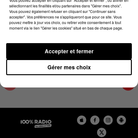
Vous pouvez accepter en cliquant sur "Accepter et fermer", ou affiner en
10 mars 2025 - 4 min 13 sec
sélectionnant les finalités et/ou partenaires dans "Gérer mes choix".
Vous pouvez également refuser en cliquant sur "Continuer sans
LES INFOS DU COMMINGES DU 10/03/2025 À
accepter". Vos préférences ne s'appliqueront que pour ce site. Vous
09H01
pouvez mettre à jour vos choix, ou retirer votre consentement à tout
moment via le lien "Gérer les cookies" situé en bas de chaque page.
Podcast infos du Comminges
Accepter et fermer
Gérer mes choix