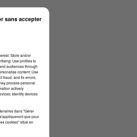
s
r sans accepter
erest: Store and/or
tising; Use profiles to
tand audiences through
personalise content; Use
 fraud, and fix errors;
 may process personal
mation actively
vices; Identify devices
rtenaires dans "Gérer
s'appliqueront que pour
les cookies" situé en