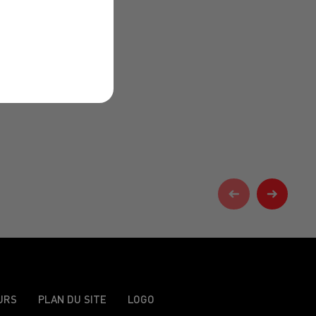
URS
PLAN DU SITE
LOGO