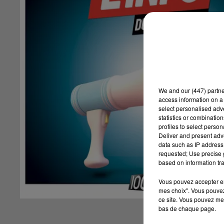
We and
our (447) partn
access information on a 
select personalised ad
statistics or combinatio
profiles to select person
Deliver and present adv
data such as IP address 
requested; Use precise g
based on information tra
Vous pouvez accepter en 
mes choix". Vous pouvez
ce site. Vous pouvez met
bas de chaque page.