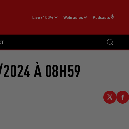
Live :
100%
Webradios
Podcasts
CT
/2024 À 08H59