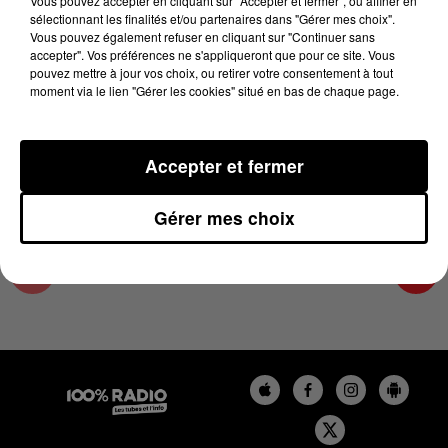
Vous pouvez accepter en cliquant sur "Accepter et fermer", ou affiner en
8 décembre 2023 - 2 min 24 sec
sélectionnant les finalités et/ou partenaires dans "Gérer mes choix".
Vous pouvez également refuser en cliquant sur "Continuer sans
LES INFOS DU COMMINGES DU 08/12/2023 À
accepter". Vos préférences ne s'appliqueront que pour ce site. Vous
15H00
pouvez mettre à jour vos choix, ou retirer votre consentement à tout
moment via le lien "Gérer les cookies" situé en bas de chaque page.
Podcast infos du Comminges
Accepter et fermer
Gérer mes choix