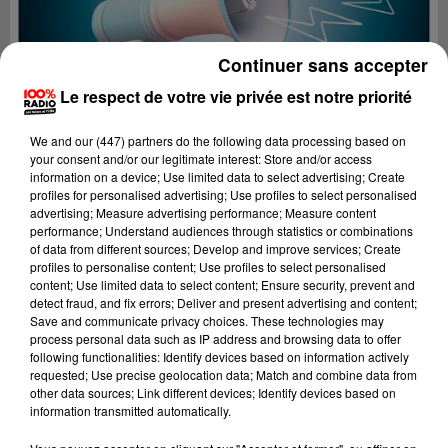
Continuer sans accepter
Le respect de votre vie privée est notre priorité
We and
our (447) partners
do the following data processing based on
your consent and/or our legitimate interest: Store and/or access
information on a device; Use limited data to select advertising; Create
profiles for personalised advertising; Use profiles to select personalised
advertising; Measure advertising performance; Measure content
performance; Understand audiences through statistics or combinations
of data from different sources; Develop and improve services; Create
profiles to personalise content; Use profiles to select personalised
content; Use limited data to select content; Ensure security, prevent and
Lecture (2 min 24 sec)
detect fraud, and fix errors; Deliver and present advertising and content;
Save and communicate privacy choices. These technologies may
process personal data such as IP address and browsing data to offer
following functionalities: Identify devices based on information actively
requested; Use precise geolocation data; Match and combine data from
100%
other data sources; Link different devices; Identify devices based on
information transmitted automatically.
100% Radio les infos du Comminges