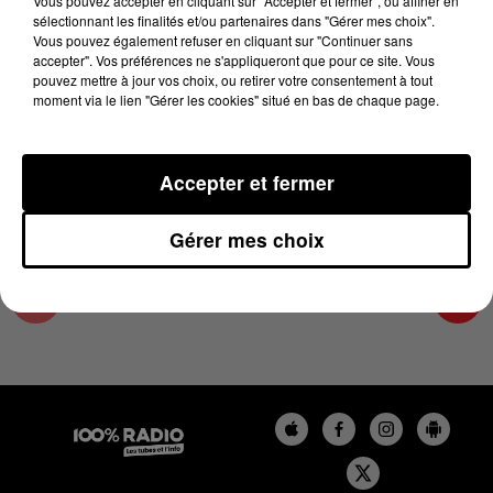
Vous pouvez accepter en cliquant sur "Accepter et fermer", ou affiner en
8 novembre 2024 - 4 min 17 sec
sélectionnant les finalités et/ou partenaires dans "Gérer mes choix".
Vous pouvez également refuser en cliquant sur "Continuer sans
LES INFOS DU COMMINGES DU 08/11/2024 À
accepter". Vos préférences ne s'appliqueront que pour ce site. Vous
18H00
pouvez mettre à jour vos choix, ou retirer votre consentement à tout
moment via le lien "Gérer les cookies" situé en bas de chaque page.
Podcast infos du Comminges
Accepter et fermer
Gérer mes choix