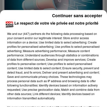
Continuer sans accepter
Le respect de votre vie privée est notre priorité
We and
our (447) partners
do the following data processing based on
your consent and/or our legitimate interest: Store and/or access
information on a device; Use limited data to select advertising; Create
profiles for personalised advertising; Use profiles to select personalised
advertising; Measure advertising performance; Measure content
performance; Understand audiences through statistics or combinations
of data from different sources; Develop and improve services; Create
profiles to personalise content; Use profiles to select personalised
content; Use limited data to select content; Ensure security, prevent and
Lecture (4 min 17 sec)
detect fraud, and fix errors; Deliver and present advertising and content;
Save and communicate privacy choices. These technologies may
process personal data such as IP address and browsing data to offer
following functionalities: Identify devices based on information actively
requested; Use precise geolocation data; Match and combine data from
100%
other data sources; Link different devices; Identify devices based on
information transmitted automatically.
100% Radio les infos du Comminges