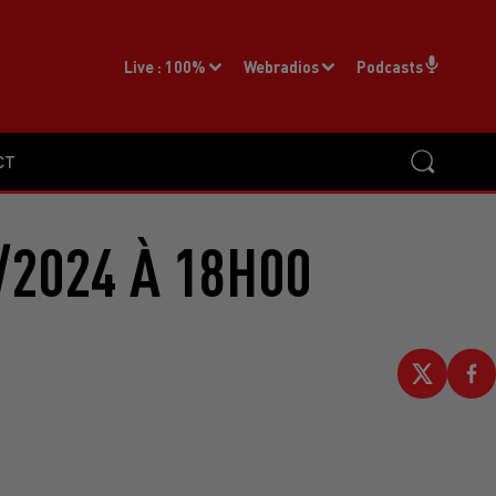
Live :
100%
Webradios
Podcasts
CT
/2024 À 18H00