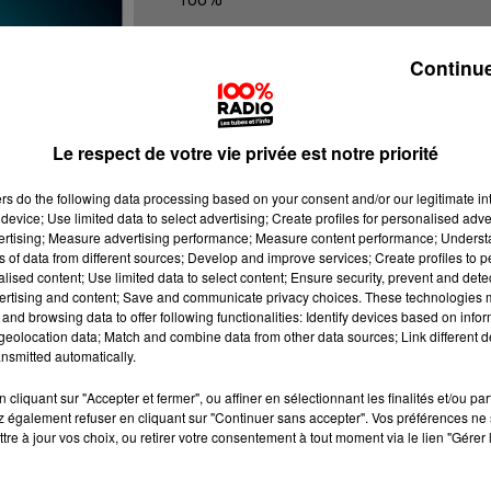
100% Radio les infos du Comminge
Continue
Le respect de votre vie privée est notre priorité
ers
do the following data processing based on your consent and/or our legitimate int
device; Use limited data to select advertising; Create profiles for personalised adver
vertising; Measure advertising performance; Measure content performance; Unders
ns of data from different sources; Develop and improve services; Create profiles to 
alised content; Use limited data to select content; Ensure security, prevent and detect
ertising and content; Save and communicate privacy choices. These technologies
and browsing data to offer following functionalities: Identify devices based on infor
eolocation data; Match and combine data from other data sources; Link different de
nsmitted automatically.
cliquant sur "Accepter et fermer", ou affiner en sélectionnant les finalités et/ou pa
 également refuser en cliquant sur "Continuer sans accepter". Vos préférences ne 
tre à jour vos choix, ou retirer votre consentement à tout moment via le lien "Gérer 