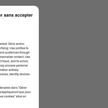
s
r sans accepter
erest: Store and/or
tising; Use profiles to
tand audiences through
personalise content; Use
 fraud, and fix errors;
 may process personal
mation actively
vices; Identify devices
rtenaires dans "Gérer
s'appliqueront que pour
les cookies" situé en