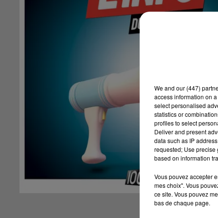
We and
our (447) partn
access information on a 
select personalised ad
statistics or combinatio
profiles to select person
Deliver and present adv
data such as IP address 
requested; Use precise g
based on information tra
Vous pouvez accepter en 
mes choix". Vous pouvez
ce site. Vous pouvez met
bas de chaque page.