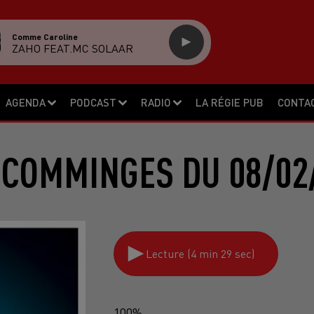
Comme Caroline
ZAHO FEAT.MC SOLAAR
AGENDA
PODCAST
RADIO
LA RÉGIE PUB
CONTA
 COMMINGES DU 08/02
Lecture (4 min 29 sec)
100%