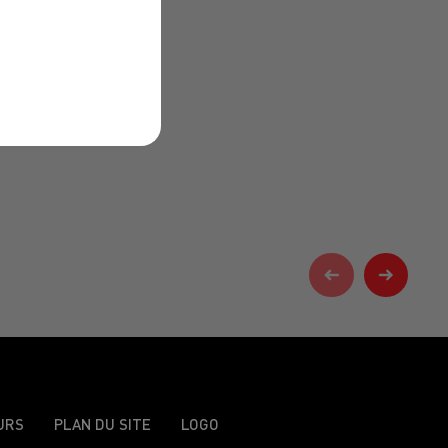
URS
PLAN DU SITE
LOGO