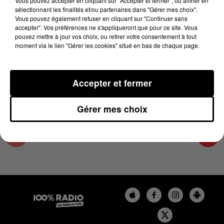
Vous pouvez accepter en cliquant sur "Accepter et fermer", ou affiner en
7 décembre 2023 - 4 min 9 sec
sélectionnant les finalités et/ou partenaires dans "Gérer mes choix".
Vous pouvez également refuser en cliquant sur "Continuer sans
LES INFOS DU COMMINGES DU 07/12/2023 À
accepter". Vos préférences ne s'appliqueront que pour ce site. Vous
08H30
pouvez mettre à jour vos choix, ou retirer votre consentement à tout
moment via le lien "Gérer les cookies" situé en bas de chaque page.
Podcast infos du Comminges
Accepter et fermer
Gérer mes choix