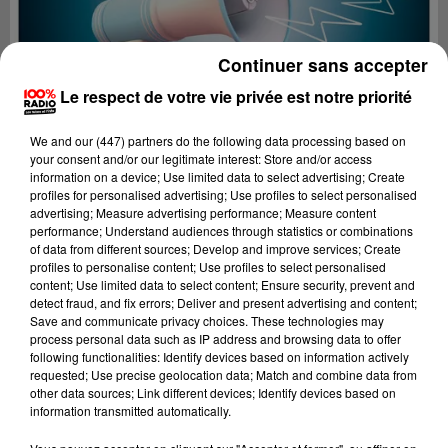
Continuer sans accepter
Le respect de votre vie privée est notre priorité
We and
our (447) partners
do the following data processing based on
your consent and/or our legitimate interest: Store and/or access
information on a device; Use limited data to select advertising; Create
profiles for personalised advertising; Use profiles to select personalised
advertising; Measure advertising performance; Measure content
performance; Understand audiences through statistics or combinations
of data from different sources; Develop and improve services; Create
profiles to personalise content; Use profiles to select personalised
content; Use limited data to select content; Ensure security, prevent and
Lecture (4 min 9 sec)
detect fraud, and fix errors; Deliver and present advertising and content;
Save and communicate privacy choices. These technologies may
process personal data such as IP address and browsing data to offer
following functionalities: Identify devices based on information actively
requested; Use precise geolocation data; Match and combine data from
100%
other data sources; Link different devices; Identify devices based on
information transmitted automatically.
100% Radio les infos du Comminges