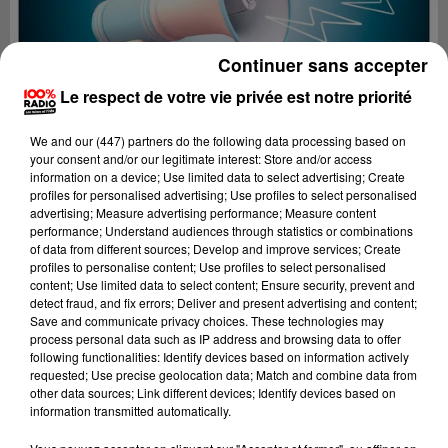
Continuer sans accepter
Le respect de votre vie privée est notre priorité
We and
our (447) partners
do the following data processing based on
your consent and/or our legitimate interest: Store and/or access
information on a device; Use limited data to select advertising; Create
profiles for personalised advertising; Use profiles to select personalised
advertising; Measure advertising performance; Measure content
performance; Understand audiences through statistics or combinations
of data from different sources; Develop and improve services; Create
profiles to personalise content; Use profiles to select personalised
content; Use limited data to select content; Ensure security, prevent and
Lecture (4 min 23 sec)
detect fraud, and fix errors; Deliver and present advertising and content;
Save and communicate privacy choices. These technologies may
process personal data such as IP address and browsing data to offer
following functionalities: Identify devices based on information actively
requested; Use precise geolocation data; Match and combine data from
100%
other data sources; Link different devices; Identify devices based on
information transmitted automatically.
100% Radio les infos du Comminges