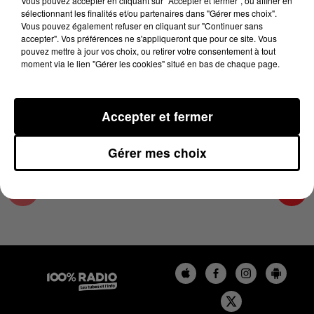
Vous pouvez accepter en cliquant sur "Accepter et fermer", ou affiner en
7 août 2024 - 4 min 23 sec
sélectionnant les finalités et/ou partenaires dans "Gérer mes choix".
Vous pouvez également refuser en cliquant sur "Continuer sans
LES INFOS DU COMMINGES DU 07/08/2024 À
accepter". Vos préférences ne s'appliqueront que pour ce site. Vous
06H59
pouvez mettre à jour vos choix, ou retirer votre consentement à tout
moment via le lien "Gérer les cookies" situé en bas de chaque page.
Podcast infos du Comminges
Accepter et fermer
Gérer mes choix