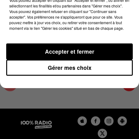
Vous pouvez accepter en cliquant sur "Accepter et fermer", ou affiner en
6 août 2024 - 4 min 23 sec
sélectionnant les finalités et/ou partenaires dans "Gérer mes choix".
Vous pouvez également refuser en cliquant sur "Continuer sans
LES INFOS DU COMMINGES DU 06/08/2024 À
accepter". Vos préférences ne s'appliqueront que pour ce site. Vous
09H00
pouvez mettre à jour vos choix, ou retirer votre consentement à tout
moment via le lien "Gérer les cookies" situé en bas de chaque page.
Podcast infos du Comminges
Accepter et fermer
Gérer mes choix