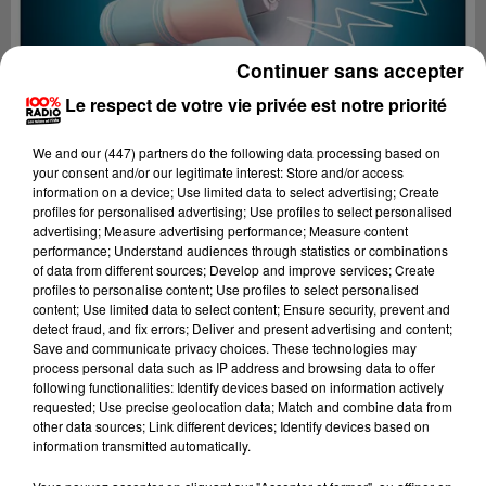
Continuer sans accepter
Le respect de votre vie privée est notre priorité
We and
our (447) partners
do the following data processing based on
your consent and/or our legitimate interest: Store and/or access
information on a device; Use limited data to select advertising; Create
profiles for personalised advertising; Use profiles to select personalised
advertising; Measure advertising performance; Measure content
performance; Understand audiences through statistics or combinations
of data from different sources; Develop and improve services; Create
profiles to personalise content; Use profiles to select personalised
content; Use limited data to select content; Ensure security, prevent and
Lecture (4 min 23 sec)
detect fraud, and fix errors; Deliver and present advertising and content;
Save and communicate privacy choices. These technologies may
process personal data such as IP address and browsing data to offer
following functionalities: Identify devices based on information actively
requested; Use precise geolocation data; Match and combine data from
100%
other data sources; Link different devices; Identify devices based on
information transmitted automatically.
100% Radio les infos du Comminges