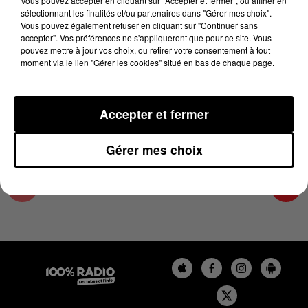
Vous pouvez accepter en cliquant sur "Accepter et fermer", ou affiner en
6 juin 2023 - 4 min 19 sec
sélectionnant les finalités et/ou partenaires dans "Gérer mes choix".
Vous pouvez également refuser en cliquant sur "Continuer sans
LES INFOS DU COMMINGES DU 06/06/2023 À
accepter". Vos préférences ne s'appliqueront que pour ce site. Vous
06H59
pouvez mettre à jour vos choix, ou retirer votre consentement à tout
moment via le lien "Gérer les cookies" situé en bas de chaque page.
Podcast infos du Comminges
Accepter et fermer
Gérer mes choix