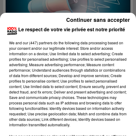
Continuer sans accepter
Le respect de votre vie privée est notre priorité
We and
our (447) partners
do the following data processing based on
your consent and/or our legitimate interest: Store and/or access
information on a device; Use limited data to select advertising; Create
profiles for personalised advertising; Use profiles to select personalised
advertising; Measure advertising performance; Measure content
performance; Understand audiences through statistics or combinations
of data from different sources; Develop and improve services; Create
profiles to personalise content; Use profiles to select personalised
content; Use limited data to select content; Ensure security, prevent and
Lecture (4 min 19 sec)
detect fraud, and fix errors; Deliver and present advertising and content;
Save and communicate privacy choices. These technologies may
process personal data such as IP address and browsing data to offer
following functionalities: Identify devices based on information actively
requested; Use precise geolocation data; Match and combine data from
100%
other data sources; Link different devices; Identify devices based on
information transmitted automatically.
Les infos du Comminges