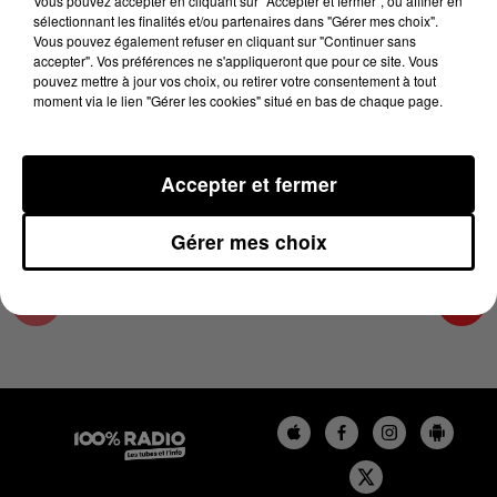
Vous pouvez accepter en cliquant sur "Accepter et fermer", ou affiner en
6 mai 2025 - 4 min 14 sec
sélectionnant les finalités et/ou partenaires dans "Gérer mes choix".
Vous pouvez également refuser en cliquant sur "Continuer sans
LES INFOS DU COMMINGES DU 06/05/2025 À
accepter". Vos préférences ne s'appliqueront que pour ce site. Vous
08H01
pouvez mettre à jour vos choix, ou retirer votre consentement à tout
moment via le lien "Gérer les cookies" situé en bas de chaque page.
Podcast infos du Comminges
Accepter et fermer
Gérer mes choix