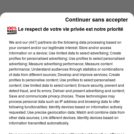
Continuer sans accepter
Le respect de votre vie privée est notre priorité
We and
our (447) partners
do the following data processing based on
your consent and/or our legitimate interest: Store and/or access
information on a device; Use limited data to select advertising; Create
profiles for personalised advertising; Use profiles to select personalised
advertising; Measure advertising performance; Measure content
performance; Understand audiences through statistics or combinations
of data from different sources; Develop and improve services; Create
profiles to personalise content; Use profiles to select personalised
content; Use limited data to select content; Ensure security, prevent and
Lecture (4 min 14 sec)
detect fraud, and fix errors; Deliver and present advertising and content;
Save and communicate privacy choices. These technologies may
process personal data such as IP address and browsing data to offer
following functionalities: Identify devices based on information actively
requested; Use precise geolocation data; Match and combine data from
100%
other data sources; Link different devices; Identify devices based on
information transmitted automatically.
100% Radio les infos du Comminges