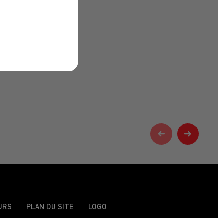
URS
PLAN DU SITE
LOGO