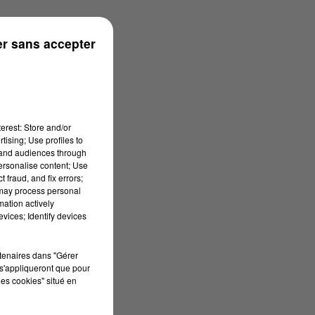
s
r sans accepter
erest: Store and/or
tising; Use profiles to
tand audiences through
personalise content; Use
 fraud, and fix errors;
 may process personal
mation actively
vices; Identify devices
rtenaires dans "Gérer
s'appliqueront que pour
les cookies" situé en