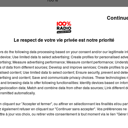
100% Radio les infos du Comminge
Continue
Le respect de votre vie privée est notre priorité
ers
do the following data processing based on your consent and/or our legitimate int
device; Use limited data to select advertising; Create profiles for personalised adver
vertising; Measure advertising performance; Measure content performance; Unders
ns of data from different sources; Develop and improve services; Create profiles to 
alised content; Use limited data to select content; Ensure security, prevent and detect
ertising and content; Save and communicate privacy choices. These technologies
and browsing data to offer following functionalities: Identify devices based on infor
eolocation data; Match and combine data from other data sources; Link different de
nsmitted automatically.
cliquant sur "Accepter et fermer", ou affiner en sélectionnant les finalités et/ou pa
 également refuser en cliquant sur "Continuer sans accepter". Vos préférences ne 
tre à jour vos choix, ou retirer votre consentement à tout moment via le lien "Gérer 