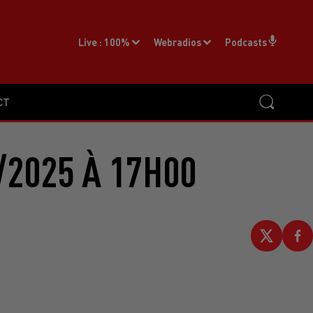
Live :
100%
Webradios
Podcasts
CT
/2025 À 17H00