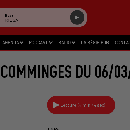
Rosa
RIDSA
AGENDA
PODCAST
RADIO
LA RÉGIE PUB
CONTA
 COMMINGES DU 06/03
Lecture (4 min 44 sec)
100%