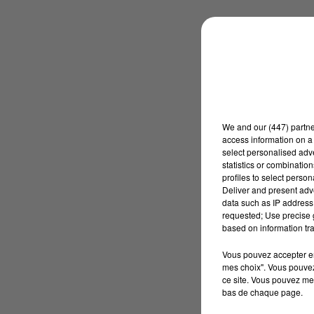
We and
our (447) partn
access information on a 
select personalised ad
statistics or combinatio
profiles to select person
Deliver and present adv
data such as IP address 
requested; Use precise g
based on information tra
Vous pouvez accepter en 
mes choix". Vous pouvez
ce site. Vous pouvez met
bas de chaque page.