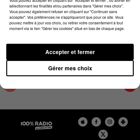
Vous pouvez accepter en cliquant sur "Accepter et fermer", ou affiner en
6 mars 2025 - 2 min 22 sec
sélectionnant les finalités et/ou partenaires dans "Gérer mes choix".
Vous pouvez également refuser en cliquant sur "Continuer sans
LES INFOS DU COMMINGES DU 06/03/2025 À
accepter". Vos préférences ne s'appliqueront que pour ce site. Vous
14H00
pouvez mettre à jour vos choix, ou retirer votre consentement à tout
moment via le lien "Gérer les cookies" situé en bas de chaque page.
Podcast infos du Comminges
Accepter et fermer
Gérer mes choix