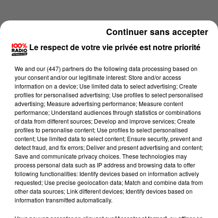
Continuer sans accepter
Le respect de votre vie privée est notre priorité
We and
our (447) partners
do the following data processing based on
your consent and/or our legitimate interest: Store and/or access
information on a device; Use limited data to select advertising; Create
profiles for personalised advertising; Use profiles to select personalised
advertising; Measure advertising performance; Measure content
performance; Understand audiences through statistics or combinations
of data from different sources; Develop and improve services; Create
profiles to personalise content; Use profiles to select personalised
content; Use limited data to select content; Ensure security, prevent and
Lecture (2 min 22 sec)
detect fraud, and fix errors; Deliver and present advertising and content;
Save and communicate privacy choices. These technologies may
process personal data such as IP address and browsing data to offer
following functionalities: Identify devices based on information actively
requested; Use precise geolocation data; Match and combine data from
100%
other data sources; Link different devices; Identify devices based on
information transmitted automatically.
100% Radio les infos du Comminges