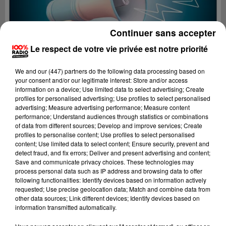
Continuer sans accepter
Le respect de votre vie privée est notre priorité
We and
our (447) partners
do the following data processing based on
your consent and/or our legitimate interest: Store and/or access
information on a device; Use limited data to select advertising; Create
profiles for personalised advertising; Use profiles to select personalised
advertising; Measure advertising performance; Measure content
performance; Understand audiences through statistics or combinations
of data from different sources; Develop and improve services; Create
profiles to personalise content; Use profiles to select personalised
content; Use limited data to select content; Ensure security, prevent and
Lecture (4 min 11 sec)
detect fraud, and fix errors; Deliver and present advertising and content;
Save and communicate privacy choices. These technologies may
process personal data such as IP address and browsing data to offer
following functionalities: Identify devices based on information actively
requested; Use precise geolocation data; Match and combine data from
100%
other data sources; Link different devices; Identify devices based on
information transmitted automatically.
100% Radio les infos du Comminges