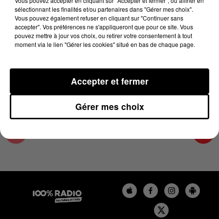
Vous pouvez accepter en cliquant sur "Accepter et fermer", ou affiner en
5 décembre 2023 - 4 min 11 sec
sélectionnant les finalités et/ou partenaires dans "Gérer mes choix".
Vous pouvez également refuser en cliquant sur "Continuer sans
LES INFOS DU COMMINGES DU 05/12/2023 À
accepter". Vos préférences ne s'appliqueront que pour ce site. Vous
17H00
pouvez mettre à jour vos choix, ou retirer votre consentement à tout
moment via le lien "Gérer les cookies" situé en bas de chaque page.
Podcast infos du Comminges
Accepter et fermer
Gérer mes choix