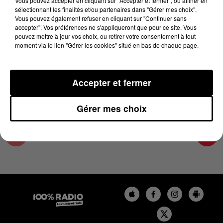
Vous pouvez accepter en cliquant sur "Accepter et fermer", ou affiner en
5 juin 2025 - 4 min 15 sec
sélectionnant les finalités et/ou partenaires dans "Gérer mes choix".
Vous pouvez également refuser en cliquant sur "Continuer sans
LES INFOS DU COMMINGES DU 05/06/2025 À
accepter". Vos préférences ne s'appliqueront que pour ce site. Vous
07H59
pouvez mettre à jour vos choix, ou retirer votre consentement à tout
moment via le lien "Gérer les cookies" situé en bas de chaque page.
Podcast infos du Comminges
Accepter et fermer
Gérer mes choix