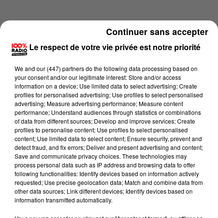
Continuer sans accepter
Le respect de votre vie privée est notre priorité
We and
our (447) partners
do the following data processing based on
your consent and/or our legitimate interest: Store and/or access
information on a device; Use limited data to select advertising; Create
profiles for personalised advertising; Use profiles to select personalised
advertising; Measure advertising performance; Measure content
performance; Understand audiences through statistics or combinations
of data from different sources; Develop and improve services; Create
profiles to personalise content; Use profiles to select personalised
content; Use limited data to select content; Ensure security, prevent and
Lecture (4 min 15 sec)
detect fraud, and fix errors; Deliver and present advertising and content;
Save and communicate privacy choices. These technologies may
process personal data such as IP address and browsing data to offer
following functionalities: Identify devices based on information actively
requested; Use precise geolocation data; Match and combine data from
100%
other data sources; Link different devices; Identify devices based on
information transmitted automatically.
100% Radio les infos du Comminges