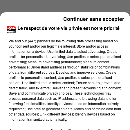
Continuer sans accepter
Le respect de votre vie privée est notre priorité
We and
our (447) partners
do the following data processing based on
your consent and/or our legitimate interest: Store and/or access
information on a device; Use limited data to select advertising; Create
profiles for personalised advertising; Use profiles to select personalised
advertising; Measure advertising performance; Measure content
performance; Understand audiences through statistics or combinations
of data from different sources; Develop and improve services; Create
profiles to personalise content; Use profiles to select personalised
content; Use limited data to select content; Ensure security, prevent and
Lecture (4 min 14 sec)
detect fraud, and fix errors; Deliver and present advertising and content;
Save and communicate privacy choices. These technologies may
process personal data such as IP address and browsing data to offer
following functionalities: Identify devices based on information actively
requested; Use precise geolocation data; Match and combine data from
100%
other data sources; Link different devices; Identify devices based on
information transmitted automatically.
100% Radio les infos du Comminges