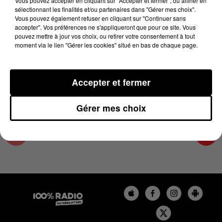
Vous pouvez accepter en cliquant sur "Accepter et fermer", ou affiner en
5 mars 2025 - 4 min 14 sec
sélectionnant les finalités et/ou partenaires dans "Gérer mes choix".
Vous pouvez également refuser en cliquant sur "Continuer sans
LES INFOS DU COMMINGES DU 05/03/2025 À
accepter". Vos préférences ne s'appliqueront que pour ce site. Vous
08H00
pouvez mettre à jour vos choix, ou retirer votre consentement à tout
moment via le lien "Gérer les cookies" situé en bas de chaque page.
Podcast infos du Comminges
Accepter et fermer
Gérer mes choix