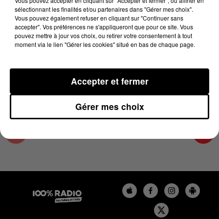
Vous pouvez accepter en cliquant sur "Accepter et fermer", ou affiner en
5 février 2024 - 4 min 8 sec
sélectionnant les finalités et/ou partenaires dans "Gérer mes choix".
Vous pouvez également refuser en cliquant sur "Continuer sans
LES INFOS DU COMMINGES DU 05/02/2024 À
accepter". Vos préférences ne s'appliqueront que pour ce site. Vous
08H31
pouvez mettre à jour vos choix, ou retirer votre consentement à tout
moment via le lien "Gérer les cookies" situé en bas de chaque page.
Podcast infos du Comminges
Accepter et fermer
Gérer mes choix