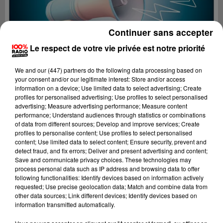
Continuer sans accepter
Le respect de votre vie privée est notre priorité
We and
our (447) partners
do the following data processing based on
your consent and/or our legitimate interest: Store and/or access
information on a device; Use limited data to select advertising; Create
profiles for personalised advertising; Use profiles to select personalised
advertising; Measure advertising performance; Measure content
performance; Understand audiences through statistics or combinations
of data from different sources; Develop and improve services; Create
profiles to personalise content; Use profiles to select personalised
content; Use limited data to select content; Ensure security, prevent and
Lecture (4 min 8 sec)
detect fraud, and fix errors; Deliver and present advertising and content;
Save and communicate privacy choices. These technologies may
process personal data such as IP address and browsing data to offer
following functionalities: Identify devices based on information actively
requested; Use precise geolocation data; Match and combine data from
100%
other data sources; Link different devices; Identify devices based on
information transmitted automatically.
100% Radio les infos du Comminges