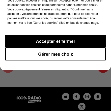
Vous pouvez accepter en cliquant sur "Accepter et fermer", ou affiner en
4 novembre 2024 - 2 min 29 sec
sélectionnant les finalités et/ou partenaires dans "Gérer mes choix".
Vous pouvez également refuser en cliquant sur "Continuer sans
LES INFOS DU COMMINGES DU 04/11/2024 À
accepter". Vos préférences ne s'appliqueront que pour ce site. Vous
15H00
pouvez mettre à jour vos choix, ou retirer votre consentement à tout
moment via le lien "Gérer les cookies" situé en bas de chaque page.
Podcast infos du Comminges
Accepter et fermer
Gérer mes choix