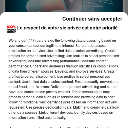
Continuer sans accepter
Le respect de votre vie privée est notre priorité
We and
our (447) partners
do the following data processing based on
your consent and/or our legitimate interest: Store and/or access
information on a device; Use limited data to select advertising; Create
profiles for personalised advertising; Use profiles to select personalised
advertising; Measure advertising performance; Measure content
performance; Understand audiences through statistics or combinations
of data from different sources; Develop and improve services; Create
profiles to personalise content; Use profiles to select personalised
content; Use limited data to select content; Ensure security, prevent and
Lecture (2 min 29 sec)
detect fraud, and fix errors; Deliver and present advertising and content;
Save and communicate privacy choices. These technologies may
process personal data such as IP address and browsing data to offer
following functionalities: Identify devices based on information actively
requested; Use precise geolocation data; Match and combine data from
100%
other data sources; Link different devices; Identify devices based on
information transmitted automatically.
100% Radio les infos du Comminges