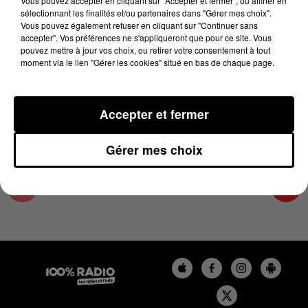
Vous pouvez accepter en cliquant sur "Accepter et fermer", ou affiner en
4 juin 2026 - 2 min 23 sec
sélectionnant les finalités et/ou partenaires dans "Gérer mes choix".
Vous pouvez également refuser en cliquant sur "Continuer sans
LES INFOS DU COMMINGES DU 04/06/2026 À
accepter". Vos préférences ne s'appliqueront que pour ce site. Vous
09H59
pouvez mettre à jour vos choix, ou retirer votre consentement à tout
moment via le lien "Gérer les cookies" situé en bas de chaque page.
Podcast infos du Comminges
Accepter et fermer
Gérer mes choix