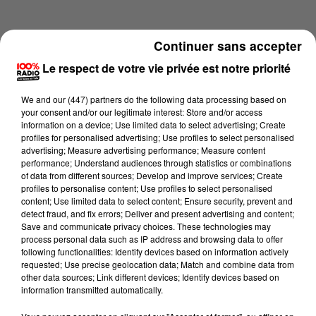
Continuer sans accepter
Le respect de votre vie privée est notre priorité
We and
our (447) partners
do the following data processing based on
your consent and/or our legitimate interest: Store and/or access
information on a device; Use limited data to select advertising; Create
profiles for personalised advertising; Use profiles to select personalised
advertising; Measure advertising performance; Measure content
performance; Understand audiences through statistics or combinations
of data from different sources; Develop and improve services; Create
profiles to personalise content; Use profiles to select personalised
content; Use limited data to select content; Ensure security, prevent and
Lecture (2 min 23 sec)
detect fraud, and fix errors; Deliver and present advertising and content;
Save and communicate privacy choices. These technologies may
process personal data such as IP address and browsing data to offer
following functionalities: Identify devices based on information actively
requested; Use precise geolocation data; Match and combine data from
100%
other data sources; Link different devices; Identify devices based on
information transmitted automatically.
Les infos du Comminges du 04/06/2026 à 09h59