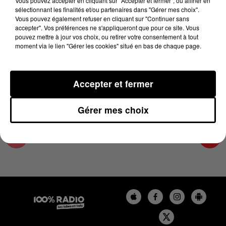
Vous pouvez accepter en cliquant sur "Accepter et fermer", ou affiner en
4 juin 2025 - 4 min 15 sec
sélectionnant les finalités et/ou partenaires dans "Gérer mes choix".
Vous pouvez également refuser en cliquant sur "Continuer sans
LES INFOS DU COMMINGES DU 04/06/2025 À
accepter". Vos préférences ne s'appliqueront que pour ce site. Vous
08H59
pouvez mettre à jour vos choix, ou retirer votre consentement à tout
moment via le lien "Gérer les cookies" situé en bas de chaque page.
Podcast infos du Comminges
Accepter et fermer
Gérer mes choix