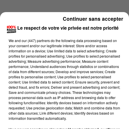
Continuer sans accepter
Le respect de votre vie privée est notre priorité
We and
our (447) partners
do the following data processing based on
your consent and/or our legitimate interest: Store and/or access
information on a device; Use limited data to select advertising; Create
profiles for personalised advertising; Use profiles to select personalised
advertising; Measure advertising performance; Measure content
performance; Understand audiences through statistics or combinations
of data from different sources; Develop and improve services; Create
profiles to personalise content; Use profiles to select personalised
content; Use limited data to select content; Ensure security, prevent and
Lecture (4 min 15 sec)
detect fraud, and fix errors; Deliver and present advertising and content;
Save and communicate privacy choices. These technologies may
process personal data such as IP address and browsing data to offer
following functionalities: Identify devices based on information actively
requested; Use precise geolocation data; Match and combine data from
100%
other data sources; Link different devices; Identify devices based on
information transmitted automatically.
100% Radio les infos du Comminges