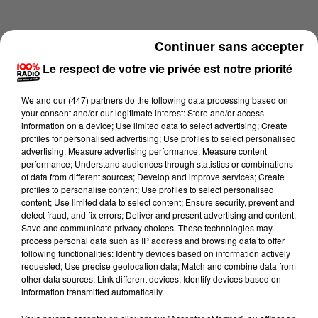
Continuer sans accepter
Le respect de votre vie privée est notre priorité
We and
our (447) partners
do the following data processing based on
your consent and/or our legitimate interest: Store and/or access
information on a device; Use limited data to select advertising; Create
profiles for personalised advertising; Use profiles to select personalised
advertising; Measure advertising performance; Measure content
performance; Understand audiences through statistics or combinations
of data from different sources; Develop and improve services; Create
profiles to personalise content; Use profiles to select personalised
content; Use limited data to select content; Ensure security, prevent and
Lecture (4 min 20 sec)
detect fraud, and fix errors; Deliver and present advertising and content;
Save and communicate privacy choices. These technologies may
process personal data such as IP address and browsing data to offer
following functionalities: Identify devices based on information actively
requested; Use precise geolocation data; Match and combine data from
100%
other data sources; Link different devices; Identify devices based on
information transmitted automatically.
100% Radio les infos du Comminges