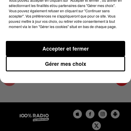
Vous pouvez accepter en cliquant sur "Accepter et fermer", ou affiner en
4 février 2025 - 4 min 20 sec
sélectionnant les finalités et/ou partenaires dans "Gérer mes choix".
Vous pouvez également refuser en cliquant sur "Continuer sans
LES INFOS DU COMMINGES DU 04/02/2025 À
accepter". Vos préférences ne s'appliqueront que pour ce site. Vous
07H29
pouvez mettre à jour vos choix, ou retirer votre consentement à tout
moment via le lien "Gérer les cookies" situé en bas de chaque page.
Podcast infos du Comminges
Accepter et fermer
Gérer mes choix