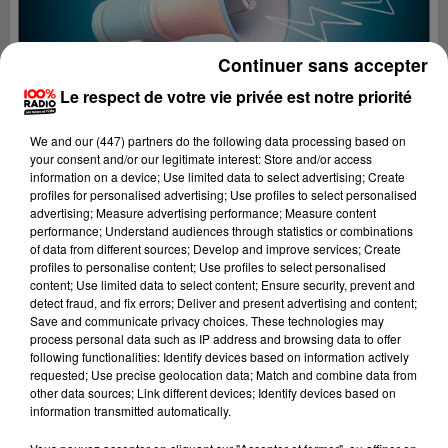
Continuer sans accepter
Le respect de votre vie privée est notre priorité
We and
our (447) partners
do the following data processing based on
your consent and/or our legitimate interest: Store and/or access
information on a device; Use limited data to select advertising; Create
profiles for personalised advertising; Use profiles to select personalised
advertising; Measure advertising performance; Measure content
performance; Understand audiences through statistics or combinations
of data from different sources; Develop and improve services; Create
profiles to personalise content; Use profiles to select personalised
content; Use limited data to select content; Ensure security, prevent and
Lecture (2 min 22 sec)
detect fraud, and fix errors; Deliver and present advertising and content;
Save and communicate privacy choices. These technologies may
process personal data such as IP address and browsing data to offer
following functionalities: Identify devices based on information actively
requested; Use precise geolocation data; Match and combine data from
100%
other data sources; Link different devices; Identify devices based on
information transmitted automatically.
100% Radio les infos du Comminges