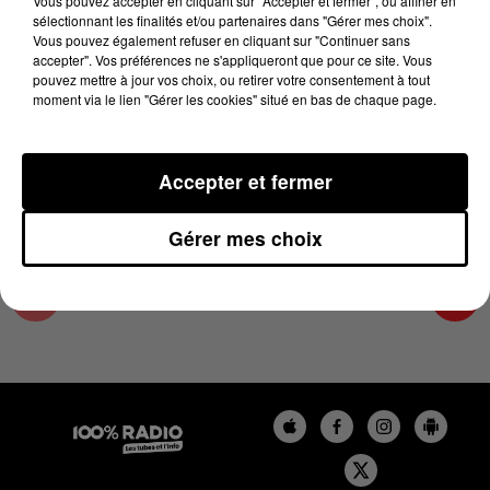
Vous pouvez accepter en cliquant sur "Accepter et fermer", ou affiner en
4 janvier 2024 - 2 min 22 sec
sélectionnant les finalités et/ou partenaires dans "Gérer mes choix".
Vous pouvez également refuser en cliquant sur "Continuer sans
LES INFOS DU COMMINGES DU 04/01/2024 À
accepter". Vos préférences ne s'appliqueront que pour ce site. Vous
13H59
pouvez mettre à jour vos choix, ou retirer votre consentement à tout
moment via le lien "Gérer les cookies" situé en bas de chaque page.
Podcast infos du Comminges
Accepter et fermer
Gérer mes choix