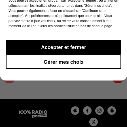
Vous pouvez accepter en cliquant sur "Accepter et fermer", ou affiner en
3 juillet 2023 - 4 min 5 sec
sélectionnant les finalités et/ou partenaires dans "Gérer mes choix".
Vous pouvez également refuser en cliquant sur "Continuer sans
LES INFOS DU COMMINGES DU 03/07/2023 À
accepter". Vos préférences ne s'appliqueront que pour ce site. Vous
16H59
pouvez mettre à jour vos choix, ou retirer votre consentement à tout
moment via le lien "Gérer les cookies" situé en bas de chaque page.
Podcast infos du Comminges
Accepter et fermer
Gérer mes choix