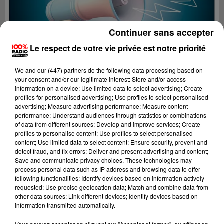
Continuer sans accepter
Le respect de votre vie privée est notre priorité
We and
our (447) partners
do the following data processing based on
your consent and/or our legitimate interest: Store and/or access
information on a device; Use limited data to select advertising; Create
profiles for personalised advertising; Use profiles to select personalised
advertising; Measure advertising performance; Measure content
performance; Understand audiences through statistics or combinations
of data from different sources; Develop and improve services; Create
profiles to personalise content; Use profiles to select personalised
content; Use limited data to select content; Ensure security, prevent and
Lecture (4 min 5 sec)
detect fraud, and fix errors; Deliver and present advertising and content;
Save and communicate privacy choices. These technologies may
process personal data such as IP address and browsing data to offer
following functionalities: Identify devices based on information actively
requested; Use precise geolocation data; Match and combine data from
100%
other data sources; Link different devices; Identify devices based on
information transmitted automatically.
100% Radio les infos du Comminges