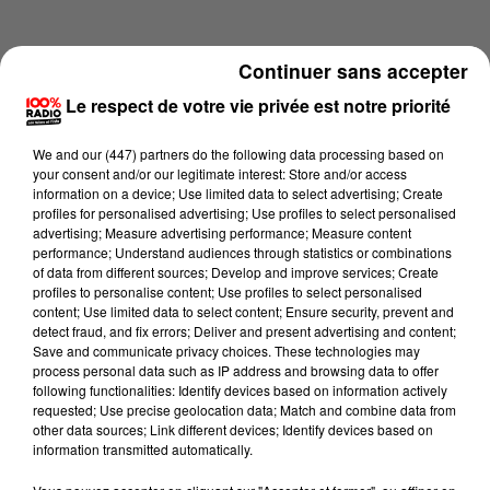
Continuer sans accepter
Le respect de votre vie privée est notre priorité
We and
our (447) partners
do the following data processing based on
your consent and/or our legitimate interest: Store and/or access
information on a device; Use limited data to select advertising; Create
profiles for personalised advertising; Use profiles to select personalised
advertising; Measure advertising performance; Measure content
performance; Understand audiences through statistics or combinations
of data from different sources; Develop and improve services; Create
profiles to personalise content; Use profiles to select personalised
content; Use limited data to select content; Ensure security, prevent and
Lecture (3 min 57 sec)
detect fraud, and fix errors; Deliver and present advertising and content;
Save and communicate privacy choices. These technologies may
process personal data such as IP address and browsing data to offer
following functionalities: Identify devices based on information actively
requested; Use precise geolocation data; Match and combine data from
100%
other data sources; Link different devices; Identify devices based on
information transmitted automatically.
100% Radio les infos du Comminges