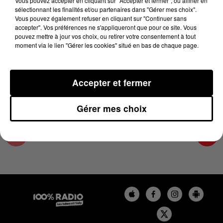
Vous pouvez accepter en cliquant sur "Accepter et fermer", ou affiner en
2 juin 2025 - 3 min 57 sec
sélectionnant les finalités et/ou partenaires dans "Gérer mes choix".
Vous pouvez également refuser en cliquant sur "Continuer sans
LES INFOS DU COMMINGES DU 02/06/2025 À
accepter". Vos préférences ne s'appliqueront que pour ce site. Vous
16H59
pouvez mettre à jour vos choix, ou retirer votre consentement à tout
moment via le lien "Gérer les cookies" situé en bas de chaque page.
Podcast infos du Comminges
Accepter et fermer
Gérer mes choix