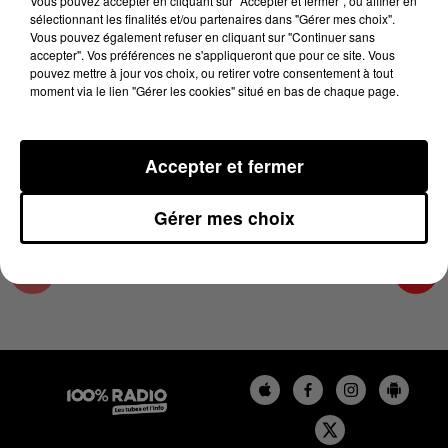
Vous pouvez accepter en cliquant sur "Accepter et fermer", ou affiner en
2 mai 2025 - 4 min 13 sec
sélectionnant les finalités et/ou partenaires dans "Gérer mes choix".
Vous pouvez également refuser en cliquant sur "Continuer sans
LES INFOS DU COMMINGES DU 02/05/2025 À
accepter". Vos préférences ne s'appliqueront que pour ce site. Vous
16H59
pouvez mettre à jour vos choix, ou retirer votre consentement à tout
moment via le lien "Gérer les cookies" situé en bas de chaque page.
Podcast infos du Comminges
Accepter et fermer
Gérer mes choix