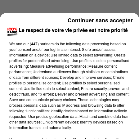
Continuer sans accepter
Le respect de votre vie privée est notre priorité
We and
our (447) partners
do the following data processing based on
your consent and/or our legitimate interest: Store and/or access
information on a device; Use limited data to select advertising; Create
profiles for personalised advertising; Use profiles to select personalised
advertising; Measure advertising performance; Measure content
performance; Understand audiences through statistics or combinations
of data from different sources; Develop and improve services; Create
profiles to personalise content; Use profiles to select personalised
content; Use limited data to select content; Ensure security, prevent and
Lecture (4 min 13 sec)
detect fraud, and fix errors; Deliver and present advertising and content;
Save and communicate privacy choices. These technologies may
process personal data such as IP address and browsing data to offer
following functionalities: Identify devices based on information actively
requested; Use precise geolocation data; Match and combine data from
100%
other data sources; Link different devices; Identify devices based on
information transmitted automatically.
100% Radio les infos du Comminges