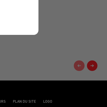
URS
PLAN DU SITE
LOGO