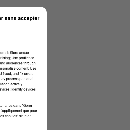
s
r sans accepter
erest: Store and/or
tising; Use profiles to
tand audiences through
personalise content; Use
 fraud, and fix errors;
 may process personal
mation actively
vices; Identify devices
rtenaires dans "Gérer
s'appliqueront que pour
les cookies" situé en