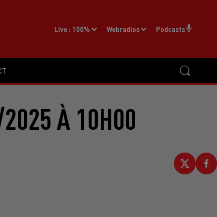
Live :
100%
Webradios
Podcasts
CT
/2025 À 10H00