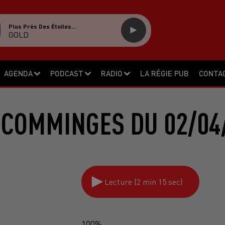
Plus Près Des Étoiles…
GOLD
AGENDA
PODCAST
RADIO
LA RÉGIE PUB
CONTA
 COMMINGES DU 02/04
Lecture (2 min 15 sec)
100%