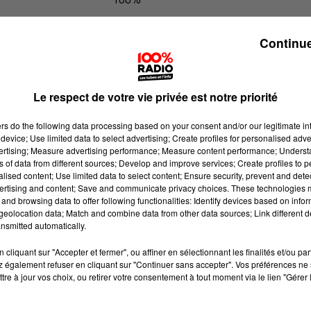
100% Radio les infos du Comminge
Continue
Le respect de votre vie privée est notre priorité
ers
do the following data processing based on your consent and/or our legitimate int
device; Use limited data to select advertising; Create profiles for personalised adver
vertising; Measure advertising performance; Measure content performance; Unders
ns of data from different sources; Develop and improve services; Create profiles to 
alised content; Use limited data to select content; Ensure security, prevent and detect
ertising and content; Save and communicate privacy choices. These technologies
and browsing data to offer following functionalities: Identify devices based on infor
eolocation data; Match and combine data from other data sources; Link different de
nsmitted automatically.
cliquant sur "Accepter et fermer", ou affiner en sélectionnant les finalités et/ou pa
 également refuser en cliquant sur "Continuer sans accepter". Vos préférences ne 
tre à jour vos choix, ou retirer votre consentement à tout moment via le lien "Gérer 