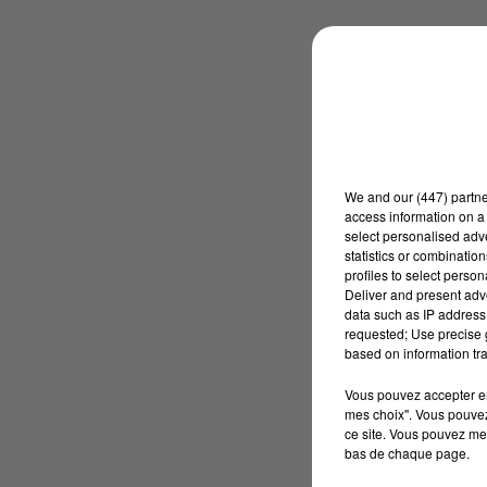
We and
our (447) partn
access information on a 
select personalised ad
statistics or combinatio
profiles to select person
Deliver and present adv
data such as IP address 
requested; Use precise g
based on information tra
Vous pouvez accepter en 
mes choix". Vous pouvez
ce site. Vous pouvez met
bas de chaque page.