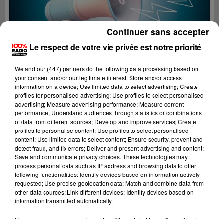
Continuer sans accepter
Le respect de votre vie privée est notre priorité
We and
our (447) partners
do the following data processing based on
your consent and/or our legitimate interest: Store and/or access
information on a device; Use limited data to select advertising; Create
profiles for personalised advertising; Use profiles to select personalised
advertising; Measure advertising performance; Measure content
performance; Understand audiences through statistics or combinations
of data from different sources; Develop and improve services; Create
profiles to personalise content; Use profiles to select personalised
content; Use limited data to select content; Ensure security, prevent and
Lecture (4 min 25 sec)
detect fraud, and fix errors; Deliver and present advertising and content;
Save and communicate privacy choices. These technologies may
process personal data such as IP address and browsing data to offer
following functionalities: Identify devices based on information actively
requested; Use precise geolocation data; Match and combine data from
100%
other data sources; Link different devices; Identify devices based on
information transmitted automatically.
100% Radio les infos du Comminges