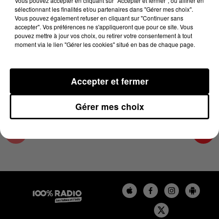
Vous pouvez accepter en cliquant sur "Accepter et fermer", ou affiner en
2 avril 2024 - 4 min 25 sec
sélectionnant les finalités et/ou partenaires dans "Gérer mes choix".
Vous pouvez également refuser en cliquant sur "Continuer sans
LES INFOS DU COMMINGES DU 02/04/2024 À
accepter". Vos préférences ne s'appliqueront que pour ce site. Vous
07H59
pouvez mettre à jour vos choix, ou retirer votre consentement à tout
moment via le lien "Gérer les cookies" situé en bas de chaque page.
Podcast infos du Comminges
Accepter et fermer
Gérer mes choix