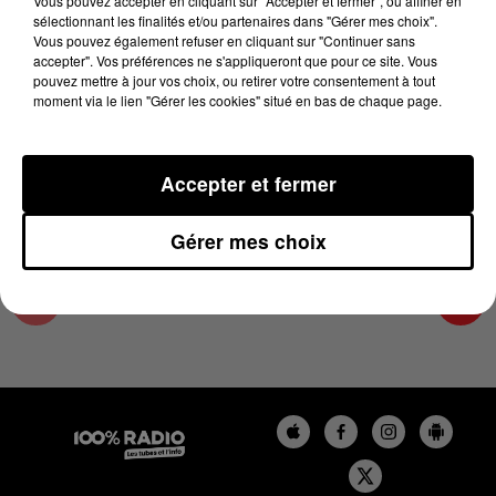
Vous pouvez accepter en cliquant sur "Accepter et fermer", ou affiner en
1er novembre 2024 - 4 min 29 sec
sélectionnant les finalités et/ou partenaires dans "Gérer mes choix".
Vous pouvez également refuser en cliquant sur "Continuer sans
LES INFOS DU COMMINGES DU 01/11/2024 À
accepter". Vos préférences ne s'appliqueront que pour ce site. Vous
08H00
pouvez mettre à jour vos choix, ou retirer votre consentement à tout
moment via le lien "Gérer les cookies" situé en bas de chaque page.
Podcast infos du Comminges
Accepter et fermer
Gérer mes choix