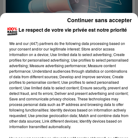
Continuer sans accepter
Le respect de votre vie privée est notre priorité
We and
our (447) partners
do the following data processing based on
your consent and/or our legitimate interest: Store and/or access
information on a device; Use limited data to select advertising; Create
profiles for personalised advertising; Use profiles to select personalised
advertising; Measure advertising performance; Measure content
performance; Understand audiences through statistics or combinations
of data from different sources; Develop and improve services; Create
profiles to personalise content; Use profiles to select personalised
content; Use limited data to select content; Ensure security, prevent and
Lecture (4 min 29 sec)
detect fraud, and fix errors; Deliver and present advertising and content;
Save and communicate privacy choices. These technologies may
process personal data such as IP address and browsing data to offer
following functionalities: Identify devices based on information actively
requested; Use precise geolocation data; Match and combine data from
100%
other data sources; Link different devices; Identify devices based on
information transmitted automatically.
100% Radio les infos du Comminges