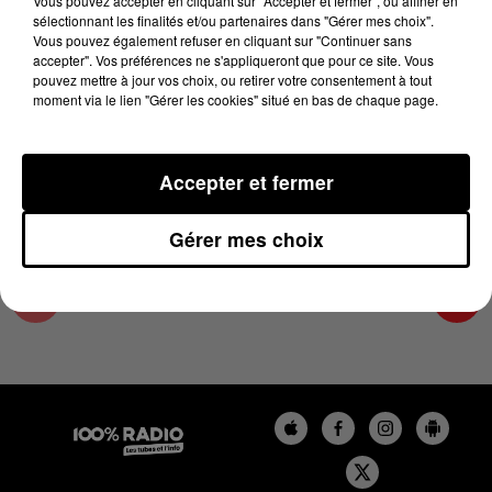
Vous pouvez accepter en cliquant sur "Accepter et fermer", ou affiner en
1er août 2025 - 4 min 16 sec
sélectionnant les finalités et/ou partenaires dans "Gérer mes choix".
Vous pouvez également refuser en cliquant sur "Continuer sans
LES INFOS DU COMMINGES DU 01/08/2025 À
accepter". Vos préférences ne s'appliqueront que pour ce site. Vous
06H59
pouvez mettre à jour vos choix, ou retirer votre consentement à tout
moment via le lien "Gérer les cookies" situé en bas de chaque page.
Podcast infos du Comminges
Accepter et fermer
Gérer mes choix