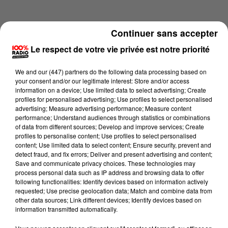
Continuer sans accepter
Le respect de votre vie privée est notre priorité
We and
our (447) partners
do the following data processing based on
your consent and/or our legitimate interest: Store and/or access
information on a device; Use limited data to select advertising; Create
profiles for personalised advertising; Use profiles to select personalised
advertising; Measure advertising performance; Measure content
performance; Understand audiences through statistics or combinations
of data from different sources; Develop and improve services; Create
profiles to personalise content; Use profiles to select personalised
content; Use limited data to select content; Ensure security, prevent and
Lecture (4 min 16 sec)
detect fraud, and fix errors; Deliver and present advertising and content;
Save and communicate privacy choices. These technologies may
process personal data such as IP address and browsing data to offer
following functionalities: Identify devices based on information actively
requested; Use precise geolocation data; Match and combine data from
100%
other data sources; Link different devices; Identify devices based on
information transmitted automatically.
100% Radio les infos du Comminges