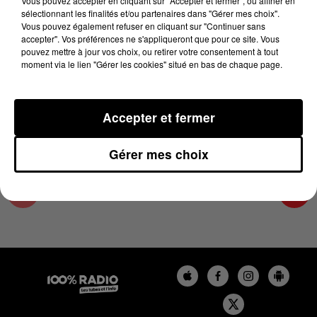
Vous pouvez accepter en cliquant sur "Accepter et fermer", ou affiner en
1er mai 2025 - 4 min 19 sec
sélectionnant les finalités et/ou partenaires dans "Gérer mes choix".
Vous pouvez également refuser en cliquant sur "Continuer sans
LES INFOS DU COMMINGES DU 01/05/2025 À
accepter". Vos préférences ne s'appliqueront que pour ce site. Vous
08H59
pouvez mettre à jour vos choix, ou retirer votre consentement à tout
moment via le lien "Gérer les cookies" situé en bas de chaque page.
Podcast infos du Comminges
Accepter et fermer
Gérer mes choix