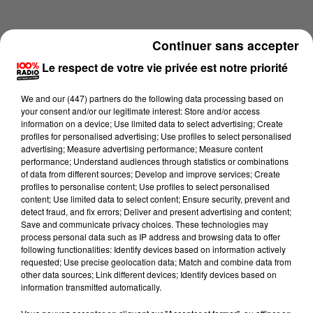
Continuer sans accepter
Le respect de votre vie privée est notre priorité
We and
our (447) partners
do the following data processing based on
your consent and/or our legitimate interest: Store and/or access
information on a device; Use limited data to select advertising; Create
profiles for personalised advertising; Use profiles to select personalised
advertising; Measure advertising performance; Measure content
performance; Understand audiences through statistics or combinations
of data from different sources; Develop and improve services; Create
profiles to personalise content; Use profiles to select personalised
content; Use limited data to select content; Ensure security, prevent and
Lecture (4 min 19 sec)
detect fraud, and fix errors; Deliver and present advertising and content;
Save and communicate privacy choices. These technologies may
process personal data such as IP address and browsing data to offer
following functionalities: Identify devices based on information actively
requested; Use precise geolocation data; Match and combine data from
100%
other data sources; Link different devices; Identify devices based on
information transmitted automatically.
100% Radio les infos du Comminges