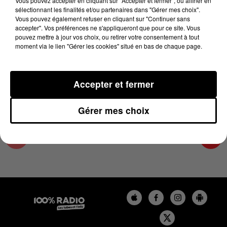
Vous pouvez accepter en cliquant sur "Accepter et fermer", ou affiner en
1er mai 2024 - 2 min 26 sec
sélectionnant les finalités et/ou partenaires dans "Gérer mes choix".
Vous pouvez également refuser en cliquant sur "Continuer sans
LES INFOS DU COMMINGES DU 01/05/2024 À
accepter". Vos préférences ne s'appliqueront que pour ce site. Vous
15H00
pouvez mettre à jour vos choix, ou retirer votre consentement à tout
moment via le lien "Gérer les cookies" situé en bas de chaque page.
Podcast infos du Comminges
Accepter et fermer
Gérer mes choix