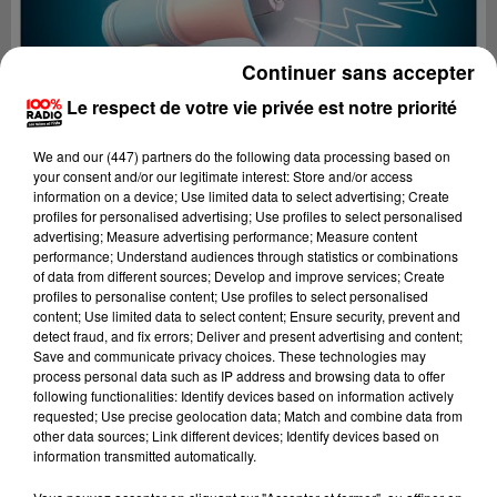
Continuer sans accepter
Le respect de votre vie privée est notre priorité
We and
our (447) partners
do the following data processing based on
your consent and/or our legitimate interest: Store and/or access
information on a device; Use limited data to select advertising; Create
profiles for personalised advertising; Use profiles to select personalised
advertising; Measure advertising performance; Measure content
performance; Understand audiences through statistics or combinations
of data from different sources; Develop and improve services; Create
profiles to personalise content; Use profiles to select personalised
content; Use limited data to select content; Ensure security, prevent and
Lecture (2 min 26 sec)
detect fraud, and fix errors; Deliver and present advertising and content;
Save and communicate privacy choices. These technologies may
process personal data such as IP address and browsing data to offer
following functionalities: Identify devices based on information actively
requested; Use precise geolocation data; Match and combine data from
100%
other data sources; Link different devices; Identify devices based on
information transmitted automatically.
100% Radio les infos du Comminges