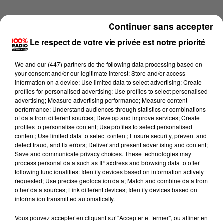
Continuer sans accepter
Le respect de votre vie privée est notre priorité
We and
our (447) partners
do the following data processing based on
your consent and/or our legitimate interest: Store and/or access
information on a device; Use limited data to select advertising; Create
profiles for personalised advertising; Use profiles to select personalised
advertising; Measure advertising performance; Measure content
performance; Understand audiences through statistics or combinations
of data from different sources; Develop and improve services; Create
profiles to personalise content; Use profiles to select personalised
content; Use limited data to select content; Ensure security, prevent and
detect fraud, and fix errors; Deliver and present advertising and content;
Lecture (4 min 25 sec)
Save and communicate privacy choices. These technologies may
process personal data such as IP address and browsing data to offer
following functionalities: Identify devices based on information actively
requested; Use precise geolocation data; Match and combine data from
other data sources; Link different devices; Identify devices based on
100%
information transmitted automatically.
100% Radio les infos du Béarn
Vous pouvez accepter en cliquant sur "Accepter et fermer", ou affiner en