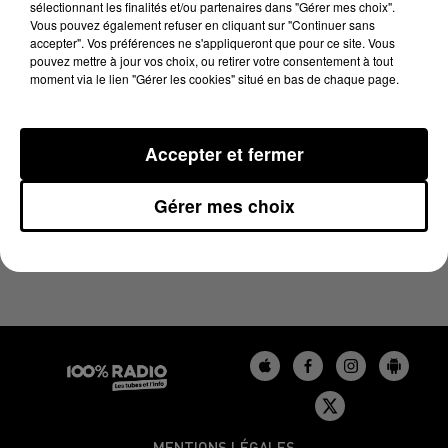
sélectionnant les finalités et/ou partenaires dans "Gérer mes choix".
30 avril 2025 - 4 min 25 sec
Vous pouvez également refuser en cliquant sur "Continuer sans
LES INFOS DU BÉARN DU 30/04/2025 À 07H29
accepter". Vos préférences ne s'appliqueront que pour ce site. Vous
pouvez mettre à jour vos choix, ou retirer votre consentement à tout
moment via le lien "Gérer les cookies" situé en bas de chaque page.
Podcasts infos du Béarn
Accepter et fermer
Gérer mes choix
MENTIONS LÉGALES