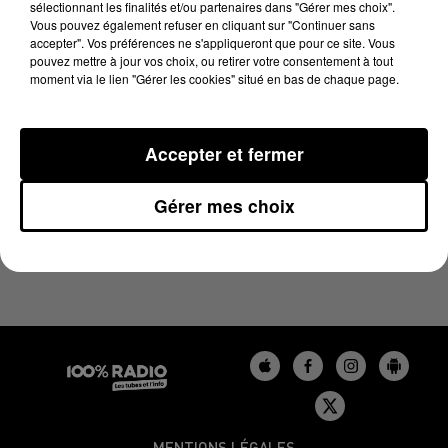
sélectionnant les finalités et/ou partenaires dans "Gérer mes choix".
30 avril 2024 - 4 min 25 sec
Vous pouvez également refuser en cliquant sur "Continuer sans
LES INFOS DU BÉARN DU 30/04/2024 À 08H00
accepter". Vos préférences ne s'appliqueront que pour ce site. Vous
pouvez mettre à jour vos choix, ou retirer votre consentement à tout
moment via le lien "Gérer les cookies" situé en bas de chaque page.
Podcasts infos du Béarn
Accepter et fermer
Gérer mes choix
MENTIONS LÉGALES