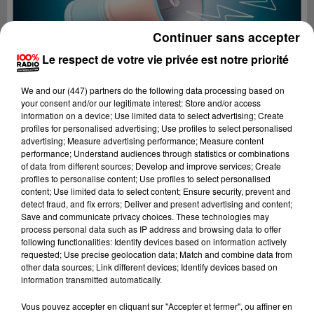
Continuer sans accepter
Le respect de votre vie privée est notre priorité
We and
our (447) partners
do the following data processing based on
your consent and/or our legitimate interest: Store and/or access
information on a device; Use limited data to select advertising; Create
profiles for personalised advertising; Use profiles to select personalised
advertising; Measure advertising performance; Measure content
performance; Understand audiences through statistics or combinations
of data from different sources; Develop and improve services; Create
profiles to personalise content; Use profiles to select personalised
content; Use limited data to select content; Ensure security, prevent and
detect fraud, and fix errors; Deliver and present advertising and content;
Lecture (4 min 25 sec)
Save and communicate privacy choices. These technologies may
process personal data such as IP address and browsing data to offer
following functionalities: Identify devices based on information actively
requested; Use precise geolocation data; Match and combine data from
other data sources; Link different devices; Identify devices based on
100%
information transmitted automatically.
100% Radio les infos du Béarn
Vous pouvez accepter en cliquant sur "Accepter et fermer", ou affiner en