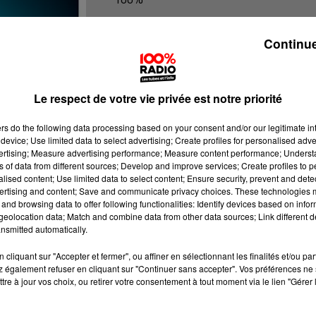
Les infos du Béarn
Continue
Le respect de votre vie privée est notre priorité
ers
do the following data processing based on your consent and/or our legitimate int
device; Use limited data to select advertising; Create profiles for personalised adver
vertising; Measure advertising performance; Measure content performance; Unders
ns of data from different sources; Develop and improve services; Create profiles to 
alised content; Use limited data to select content; Ensure security, prevent and detect
ertising and content; Save and communicate privacy choices. These technologies
and browsing data to offer following functionalities: Identify devices based on infor
eolocation data; Match and combine data from other data sources; Link different de
nsmitted automatically.
cliquant sur "Accepter et fermer", ou affiner en sélectionnant les finalités et/ou pa
 également refuser en cliquant sur "Continuer sans accepter". Vos préférences ne 
tre à jour vos choix, ou retirer votre consentement à tout moment via le lien "Gérer 