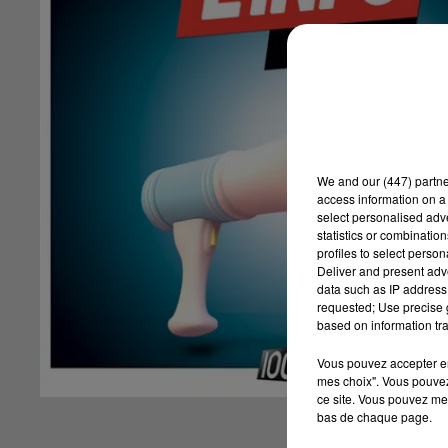
We and
our (447) partn
access information on a 
select personalised ad
statistics or combinatio
profiles to select person
Deliver and present adv
data such as IP address 
requested; Use precise g
based on information tra
Vous pouvez accepter en 
mes choix". Vous pouvez
ce site. Vous pouvez met
bas de chaque page.