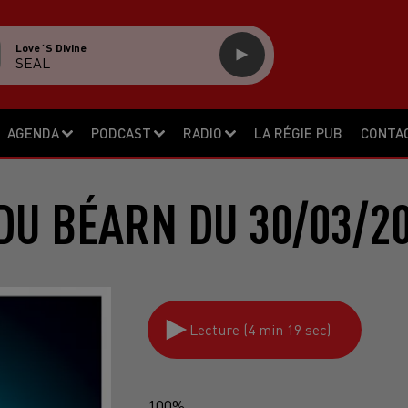
Love´s Divine
SEAL
AGENDA
PODCAST
RADIO
LA RÉGIE PUB
CONTA
DU BÉARN DU 30/03/2
Lecture (4 min 19 sec)
100%