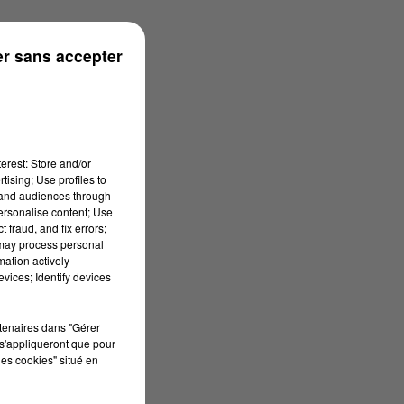
r sans accepter
erest: Store and/or
tising; Use profiles to
tand audiences through
personalise content; Use
 fraud, and fix errors;
 may process personal
mation actively
vices; Identify devices
rtenaires dans "Gérer
s'appliqueront que pour
les cookies" situé en