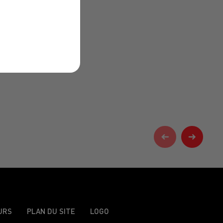
URS
PLAN DU SITE
LOGO