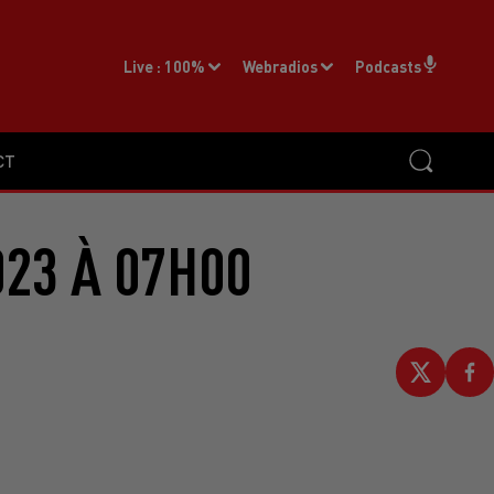
Live :
100%
Webradios
Podcasts
CT
023 À 07H00