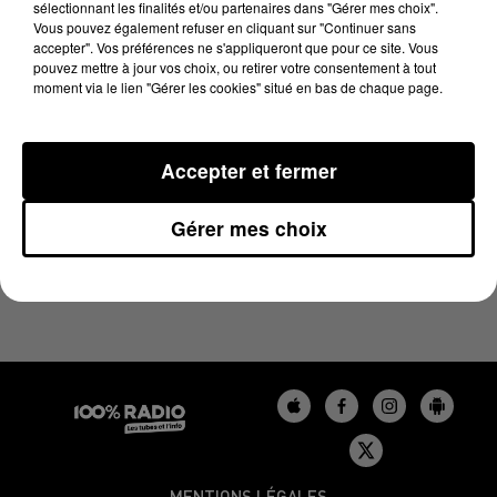
sélectionnant les finalités et/ou partenaires dans "Gérer mes choix".
29 novembre 2024 - 4 min 4 sec
Vous pouvez également refuser en cliquant sur "Continuer sans
LES INFOS DU BÉARN DU 29/11/2024 À 07H31
accepter". Vos préférences ne s'appliqueront que pour ce site. Vous
pouvez mettre à jour vos choix, ou retirer votre consentement à tout
moment via le lien "Gérer les cookies" situé en bas de chaque page.
Podcasts infos du Béarn
Accepter et fermer
Gérer mes choix
MENTIONS LÉGALES