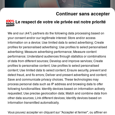
Continuer sans accepter
Le respect de votre vie privée est notre priorité
We and
our (447) partners
do the following data processing based on
your consent and/or our legitimate interest: Store and/or access
information on a device; Use limited data to select advertising; Create
profiles for personalised advertising; Use profiles to select personalised
advertising; Measure advertising performance; Measure content
performance; Understand audiences through statistics or combinations
of data from different sources; Develop and improve services; Create
profiles to personalise content; Use profiles to select personalised
content; Use limited data to select content; Ensure security, prevent and
detect fraud, and fix errors; Deliver and present advertising and content;
Lecture (4 min 4 sec)
Save and communicate privacy choices. These technologies may
process personal data such as IP address and browsing data to offer
following functionalities: Identify devices based on information actively
requested; Use precise geolocation data; Match and combine data from
other data sources; Link different devices; Identify devices based on
100%
information transmitted automatically.
100% Radio les infos du Béarn
Vous pouvez accepter en cliquant sur "Accepter et fermer", ou affiner en