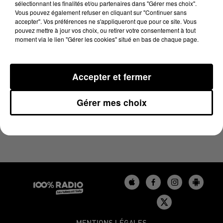
sélectionnant les finalités et/ou partenaires dans "Gérer mes choix".
29 mai 2026 - 3 min 54 sec
Vous pouvez également refuser en cliquant sur "Continuer sans
LES INFOS DU BÉARN DU 29/05/2026 À 18H01
accepter". Vos préférences ne s'appliqueront que pour ce site. Vous
pouvez mettre à jour vos choix, ou retirer votre consentement à tout
moment via le lien "Gérer les cookies" situé en bas de chaque page.
Podcasts infos du Béarn
Accepter et fermer
Gérer mes choix
MENTIONS LÉGALES