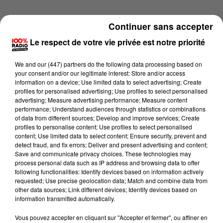
Continuer sans accepter
Le respect de votre vie privée est notre priorité
We and
our (447) partners
do the following data processing based on
your consent and/or our legitimate interest: Store and/or access
information on a device; Use limited data to select advertising; Create
profiles for personalised advertising; Use profiles to select personalised
advertising; Measure advertising performance; Measure content
performance; Understand audiences through statistics or combinations
of data from different sources; Develop and improve services; Create
profiles to personalise content; Use profiles to select personalised
content; Use limited data to select content; Ensure security, prevent and
detect fraud, and fix errors; Deliver and present advertising and content;
Lecture (3 min 54 sec)
Save and communicate privacy choices. These technologies may
process personal data such as IP address and browsing data to offer
following functionalities: Identify devices based on information actively
requested; Use precise geolocation data; Match and combine data from
other data sources; Link different devices; Identify devices based on
100%
information transmitted automatically.
Les infos du Béarn du 29/05/2026 à 18h01
Vous pouvez accepter en cliquant sur "Accepter et fermer", ou affiner en