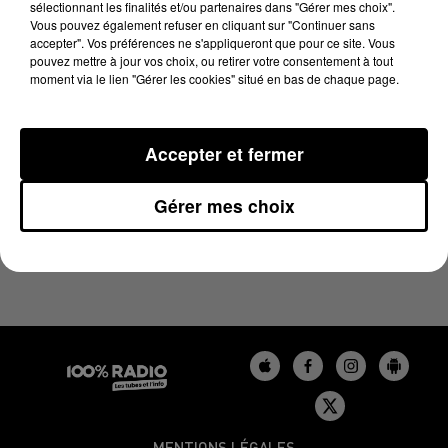
sélectionnant les finalités et/ou partenaires dans "Gérer mes choix".
29 avril 2025 - 4 min 18 sec
Vous pouvez également refuser en cliquant sur "Continuer sans
LES INFOS DU BÉARN DU 29/04/2025 À 08H31
accepter". Vos préférences ne s'appliqueront que pour ce site. Vous
pouvez mettre à jour vos choix, ou retirer votre consentement à tout
moment via le lien "Gérer les cookies" situé en bas de chaque page.
Podcasts infos du Béarn
Accepter et fermer
Gérer mes choix
MENTIONS LÉGALES