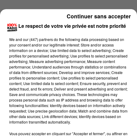
Continuer sans accepter
Le respect de votre vie privée est notre priorité
We and
our (447) partners
do the following data processing based on
your consent and/or our legitimate interest: Store and/or access
information on a device; Use limited data to select advertising; Create
profiles for personalised advertising; Use profiles to select personalised
advertising; Measure advertising performance; Measure content
performance; Understand audiences through statistics or combinations
of data from different sources; Develop and improve services; Create
profiles to personalise content; Use profiles to select personalised
content; Use limited data to select content; Ensure security, prevent and
detect fraud, and fix errors; Deliver and present advertising and content;
Lecture (4 min 18 sec)
Save and communicate privacy choices. These technologies may
process personal data such as IP address and browsing data to offer
following functionalities: Identify devices based on information actively
requested; Use precise geolocation data; Match and combine data from
other data sources; Link different devices; Identify devices based on
100%
information transmitted automatically.
100% Radio les infos du Béarn
Vous pouvez accepter en cliquant sur "Accepter et fermer", ou affiner en