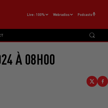
Live :
100%
Webradios
Podcasts
CT
024 À 08H00