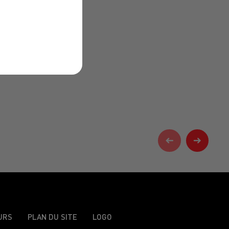
URS
PLAN DU SITE
LOGO