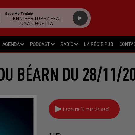
Save Me Tonight
JENNIFER LOPEZ FEAT.
DAVID GUETTA
AGENDA
PODCAST
RADIO
LA RÉGIE PUB
CONTA
DU BÉARN DU 28/11/2
Lecture (4 min 24 sec)
100%