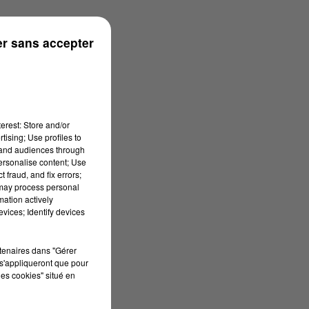
r sans accepter
erest: Store and/or
tising; Use profiles to
tand audiences through
personalise content; Use
 fraud, and fix errors;
 may process personal
mation actively
vices; Identify devices
rtenaires dans "Gérer
s'appliqueront que pour
les cookies" situé en