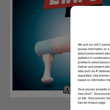
We and
our (447) partn
access information on a 
select personalised ad
statistics or combinatio
profiles to select person
Deliver and present adv
data such as IP address 
requested; Use precise g
based on information tra
Vous pouvez accepter en 
mes choix". Vous pouvez
ce site. Vous pouvez met
bas de chaque page.