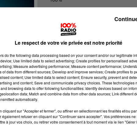
100% Radio les infos du Béarn
Continue
Le respect de votre vie privée est notre priorité
ers
do the following data processing based on your consent and/or our legitimate int
device; Use limited data to select advertising; Create profiles for personalised adver
vertising; Measure advertising performance; Measure content performance; Unders
ns of data from different sources; Develop and improve services; Create profiles to 
alised content; Use limited data to select content; Ensure security, prevent and detect
ertising and content; Save and communicate privacy choices. These technologies
and browsing data to offer following functionalities: Identify devices based on infor
eolocation data; Match and combine data from other data sources; Link different de
nsmitted automatically.
cliquant sur "Accepter et fermer", ou affiner en sélectionnant les finalités et/ou pa
 également refuser en cliquant sur "Continuer sans accepter". Vos préférences ne 
tre à jour vos choix, ou retirer votre consentement à tout moment via le lien "Gérer 