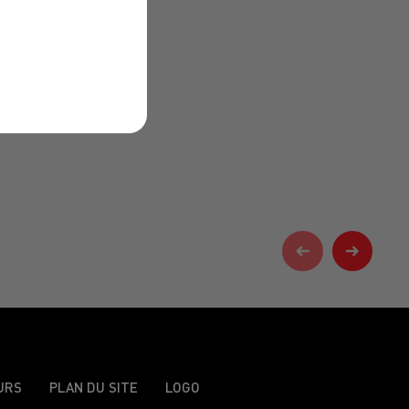
URS
PLAN DU SITE
LOGO