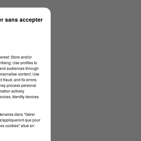
r sans accepter
erest: Store and/or
tising; Use profiles to
tand audiences through
personalise content; Use
 fraud, and fix errors;
 may process personal
mation actively
vices; Identify devices
rtenaires dans "Gérer
s'appliqueront que pour
les cookies" situé en