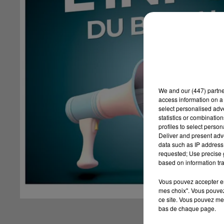
We and
our (447) partn
access information on a 
select personalised ad
statistics or combinatio
profiles to select person
Deliver and present adv
data such as IP address 
requested; Use precise g
based on information tra
Vous pouvez accepter en 
mes choix". Vous pouvez
ce site. Vous pouvez met
bas de chaque page.