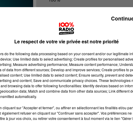
100% Radio les infos du Béarn
Continue
Le respect de votre vie privée est notre priorité
ers
do the following data processing based on your consent and/or our legitimate int
device; Use limited data to select advertising; Create profiles for personalised adver
vertising; Measure advertising performance; Measure content performance; Unders
ns of data from different sources; Develop and improve services; Create profiles to 
alised content; Use limited data to select content; Ensure security, prevent and detect
ertising and content; Save and communicate privacy choices. These technologies
and browsing data to offer following functionalities: Identify devices based on infor
eolocation data; Match and combine data from other data sources; Link different de
nsmitted automatically.
cliquant sur "Accepter et fermer", ou affiner en sélectionnant les finalités et/ou pa
 également refuser en cliquant sur "Continuer sans accepter". Vos préférences ne 
tre à jour vos choix, ou retirer votre consentement à tout moment via le lien "Gérer 