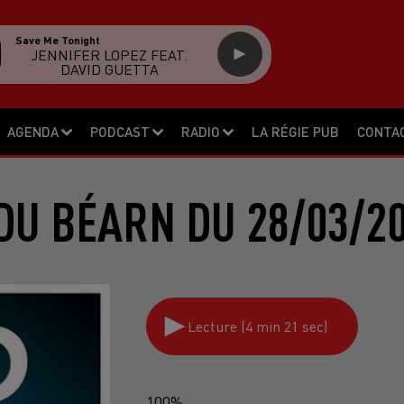
Save Me Tonight
JENNIFER LOPEZ FEAT.
DAVID GUETTA
AGENDA
PODCAST
RADIO
LA RÉGIE PUB
CONTA
DU BÉARN DU 28/03/2
Lecture (4 min 21 sec)
100%