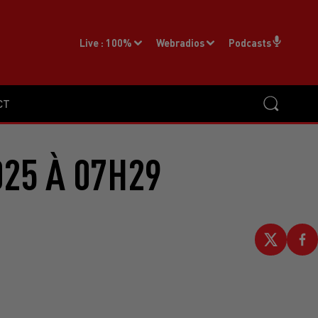
Live :
100%
Webradios
Podcasts
CT
025 À 07H29