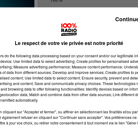
100% Radio les infos du Béarn
Continue
Le respect de votre vie privée est notre priorité
ers
do the following data processing based on your consent and/or our legitimate int
device; Use limited data to select advertising; Create profiles for personalised adver
vertising; Measure advertising performance; Measure content performance; Unders
ns of data from different sources; Develop and improve services; Create profiles to 
alised content; Use limited data to select content; Ensure security, prevent and detect
ertising and content; Save and communicate privacy choices. These technologies
and browsing data to offer following functionalities: Identify devices based on infor
eolocation data; Match and combine data from other data sources; Link different de
nsmitted automatically.
cliquant sur "Accepter et fermer", ou affiner en sélectionnant les finalités et/ou pa
 également refuser en cliquant sur "Continuer sans accepter". Vos préférences ne 
tre à jour vos choix, ou retirer votre consentement à tout moment via le lien "Gérer 