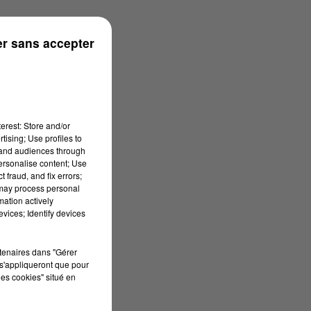
r sans accepter
erest: Store and/or
tising; Use profiles to
tand audiences through
personalise content; Use
 fraud, and fix errors;
 may process personal
mation actively
vices; Identify devices
rtenaires dans "Gérer
s'appliqueront que pour
les cookies" situé en