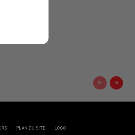
URS
PLAN DU SITE
LOGO