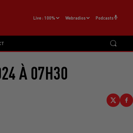
Live :
100%
Webradios
Podcasts
CT
024 À 07H30