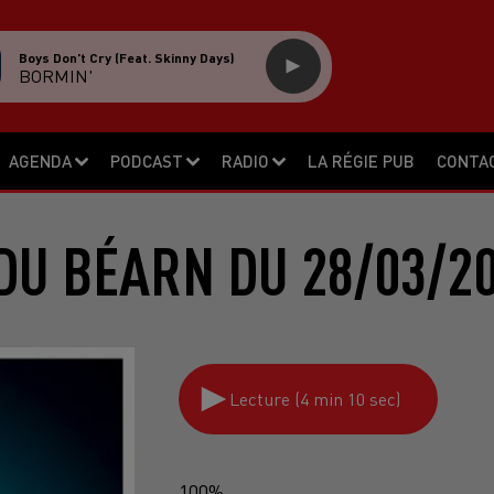
Boys Don't Cry (feat. Skinny Days)
BORMIN'
AGENDA
PODCAST
RADIO
LA RÉGIE PUB
CONTA
DU BÉARN DU 28/03/2
Lecture (4 min 10 sec)
100%