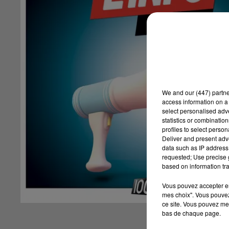
We and
our (447) partn
access information on a 
select personalised ad
statistics or combinatio
profiles to select person
Deliver and present adv
data such as IP address 
requested; Use precise g
based on information tra
Vous pouvez accepter en 
mes choix". Vous pouvez
ce site. Vous pouvez met
bas de chaque page.