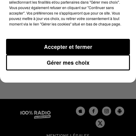
sélectionnant les finalités et/ou partenaires dans "Gérer mes choix".
28 février 2025 - 4 min 14 sec
Vous pouvez également refuser en cliquant sur "Continuer sans
LES INFOS DU BÉARN DU 28/02/2025 À 07H00
accepter". Vos préférences ne s'appliqueront que pour ce site. Vous
pouvez mettre à jour vos choix, ou retirer votre consentement à tout
moment via le lien "Gérer les cookies" situé en bas de chaque page.
Podcasts infos du Béarn
Accepter et fermer
Gérer mes choix
MENTIONS LÉGALES