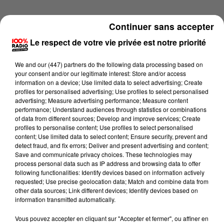
Continuer sans accepter
Le respect de votre vie privée est notre priorité
We and
our (447) partners
do the following data processing based on
your consent and/or our legitimate interest: Store and/or access
information on a device; Use limited data to select advertising; Create
profiles for personalised advertising; Use profiles to select personalised
advertising; Measure advertising performance; Measure content
performance; Understand audiences through statistics or combinations
of data from different sources; Develop and improve services; Create
profiles to personalise content; Use profiles to select personalised
content; Use limited data to select content; Ensure security, prevent and
detect fraud, and fix errors; Deliver and present advertising and content;
Lecture (4 min 14 sec)
Save and communicate privacy choices. These technologies may
process personal data such as IP address and browsing data to offer
following functionalities: Identify devices based on information actively
requested; Use precise geolocation data; Match and combine data from
other data sources; Link different devices; Identify devices based on
100%
information transmitted automatically.
100% Radio les infos du Béarn
Vous pouvez accepter en cliquant sur "Accepter et fermer", ou affiner en