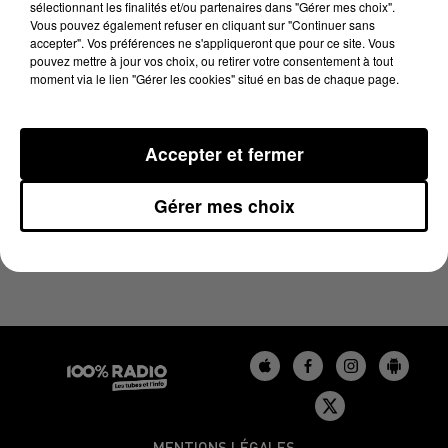
sélectionnant les finalités et/ou partenaires dans "Gérer mes choix".
27 décembre 2024 - 5 min 21 sec
Vous pouvez également refuser en cliquant sur "Continuer sans
LES INFOS DU BÉARN DU 27/12/2024 À 18H00
accepter". Vos préférences ne s'appliqueront que pour ce site. Vous
pouvez mettre à jour vos choix, ou retirer votre consentement à tout
moment via le lien "Gérer les cookies" situé en bas de chaque page.
Podcasts infos du Béarn
Accepter et fermer
Gérer mes choix
MENTIONS LÉGALES