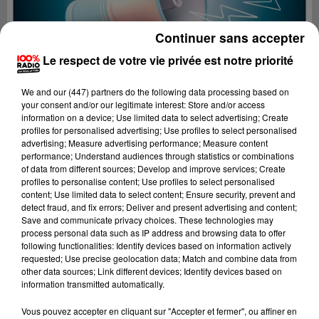
Continuer sans accepter
Le respect de votre vie privée est notre priorité
We and
our (447) partners
do the following data processing based on
your consent and/or our legitimate interest: Store and/or access
information on a device; Use limited data to select advertising; Create
profiles for personalised advertising; Use profiles to select personalised
advertising; Measure advertising performance; Measure content
performance; Understand audiences through statistics or combinations
of data from different sources; Develop and improve services; Create
profiles to personalise content; Use profiles to select personalised
content; Use limited data to select content; Ensure security, prevent and
detect fraud, and fix errors; Deliver and present advertising and content;
Lecture (5 min 21 sec)
Save and communicate privacy choices. These technologies may
process personal data such as IP address and browsing data to offer
following functionalities: Identify devices based on information actively
requested; Use precise geolocation data; Match and combine data from
other data sources; Link different devices; Identify devices based on
100%
information transmitted automatically.
100% Radio les infos du Béarn
Vous pouvez accepter en cliquant sur "Accepter et fermer", ou affiner en