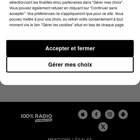
sélectionnant les finalités et/ou partenaires dans "Gérer mes choix".
27 décembre 2023 - 5 sec
Vous pouvez également refuser en cliquant sur "Continuer sans
LES INFOS DU BÉARN DU 27/12/2023 À 08H30
accepter". Vos préférences ne s'appliqueront que pour ce site. Vous
pouvez mettre à jour vos choix, ou retirer votre consentement à tout
moment via le lien "Gérer les cookies" situé en bas de chaque page.
Podcasts infos du Béarn
Accepter et fermer
Gérer mes choix
MENTIONS LÉGALES