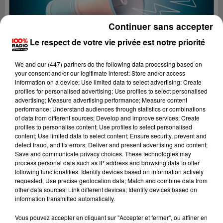
Continuer sans accepter
Le respect de votre vie privée est notre priorité
We and
our (447) partners
do the following data processing based on
your consent and/or our legitimate interest: Store and/or access
information on a device; Use limited data to select advertising; Create
profiles for personalised advertising; Use profiles to select personalised
advertising; Measure advertising performance; Measure content
performance; Understand audiences through statistics or combinations
of data from different sources; Develop and improve services; Create
profiles to personalise content; Use profiles to select personalised
content; Use limited data to select content; Ensure security, prevent and
detect fraud, and fix errors; Deliver and present advertising and content;
Lecture (5 sec)
Save and communicate privacy choices. These technologies may
process personal data such as IP address and browsing data to offer
following functionalities: Identify devices based on information actively
requested; Use precise geolocation data; Match and combine data from
other data sources; Link different devices; Identify devices based on
100%
information transmitted automatically.
100% Radio les infos du Béarn
Vous pouvez accepter en cliquant sur "Accepter et fermer", ou affiner en